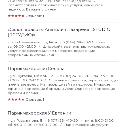
21:00 сб.: с 08:00 до 20:00 вс.: с 09:00 до 18:00
Косметология и парикмахерские услуги, маникюр и
педикюр. Детские стрижки.
★★★★★
Отзывов: 1
«Салон красоты Анатолия Лазарева LSTUDIO
(ЛСТУДИО)»
пр-т Независимости, 146 а
8 (044) 796-60-73
пн-
вс: 09:00 - 21:00
Широкий перечень парикмахерских
услуг, профессионализм мастеров, владеющих
современными техниками.
Парикмахерская Селена
ул. Шугаева, 17б пом. 129
8 (017) 241-02-71
пн.-сб.:9:00–
21:00 вс.:9:00–17:00
Стрижки и прически, окраска, укладка
и лечение волос. Маникюр, дизайн и педикюр. Мужские
стрижки, коррекция бороды и усов. Окраска и коррекция
бровей и ресниц.
★★★★★
Отзывов: 1
Парикмахерская У Евгении
ул. Руссиянова, 11
8 (017) 264-40-20
пн-пт: 8:00-21:00
сб: 8:00-19:00 вс: 9:00-17:00
Парикмахерские услуги.