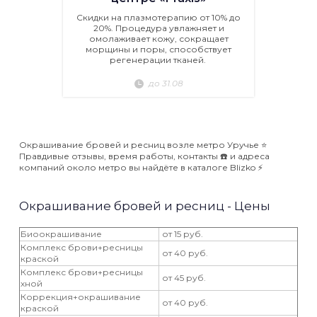
Скидки на плазмотерапию от 10% до
20%. Процедура увлажняет и
омолаживает кожу, сокращает
морщины и поры, способствует
регенерации тканей.
до 31.08
Окрашивание бровей и ресниц возле метро Уручье ⭐️
Правдивые отзывы, время работы, контакты ☎️ и адреса
компаний около метро вы найдёте в каталоге Blizko ⚡️
Окрашивание бровей и ресниц - Цены
Биоокрашивание
от 15 руб.
Комплекс брови+ресницы
от 40 руб.
краской
Комплекс брови+ресницы
от 45 руб.
хной
Коррекция+окрашивание
от 40 руб.
краской