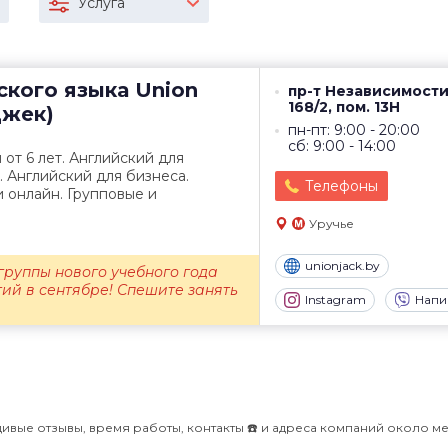
Услуга
ского языка
Union
пр-т Независимости
168/2, пом. 13Н
Джек)
пн-пт: 9:00 - 20:00
сб: 9:00 - 14:00
от 6 лет. Английский для
. Английский для бизнеса.
Телефоны
и онлайн. Групповые и
Уручье
unionjack.by
группы нового учебного года
тий в сентябре! Спешите занять
Instagram
Напи
ивые отзывы, время работы, контакты ☎️ и адреса компаний около м