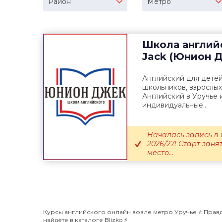
Район
Метро
​Школа англий
Jack (Юнион 
Английский для детей 
школьников, взрослых
Английский в Уручье 
индивидуальные...
Началась запись в 
2026/27! Старт заня
место...
Курсы английского онлайн возле метро Уручье ⭐️ Правд
найдёте в каталоге Blizko ⚡️