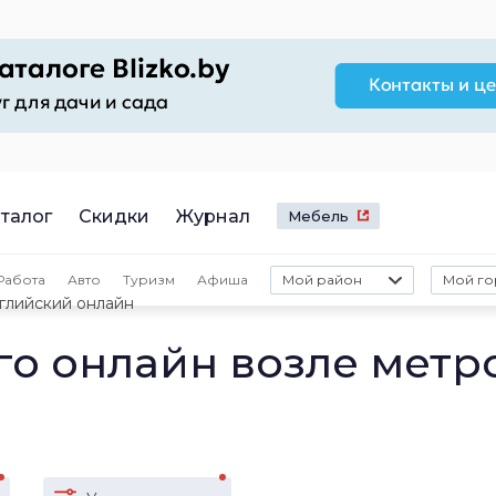
талог
Скидки
Журнал
Мебель
Работа
Авто
Туризм
Афиша
Мой район
Мой го
глийский онлайн
го онлайн возле метр