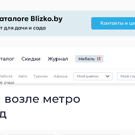
талог
Скидки
Журнал
Мебель
Работа
Авто
Туризм
Афиша
Мой район
Мой го
е очки
 возле метро
д