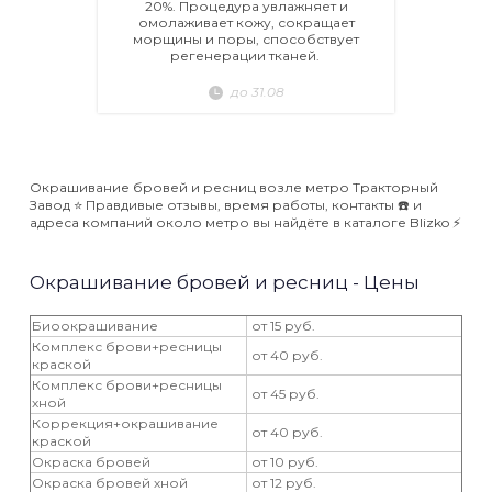
20%. Процедура увлажняет и
омолаживает кожу, сокращает
морщины и поры, способствует
регенерации тканей.
до 31.08
Окрашивание бровей и ресниц возле метро Тракторный
Завод ⭐️ Правдивые отзывы, время работы, контакты ☎️ и
адреса компаний около метро вы найдёте в каталоге Blizko ⚡️
Окрашивание бровей и ресниц - Цены
Биоокрашивание
от 15 руб.
Комплекс брови+ресницы
от 40 руб.
краской
Комплекс брови+ресницы
от 45 руб.
хной
Коррекция+окрашивание
от 40 руб.
краской
Окраска бровей
от 10 руб.
Окраска бровей хной
от 12 руб.