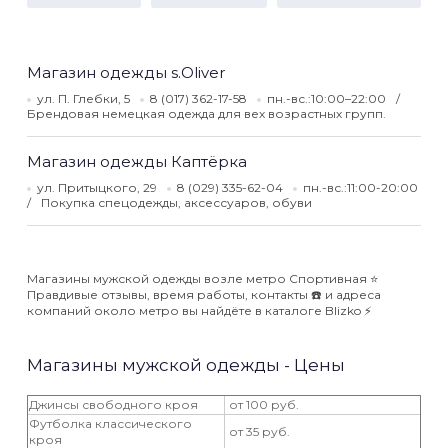
Магазин одежды s.Oliver
ул. П. Глебки, 5
8 (017) 362-17-58
пн.-вс.:10:00–22:00
Брендовая немецкая одежда для вех возрастных групп.
Магазин одежды Каптёрка
ул. Притыцкого, 29
8 (029) 335-62-04
пн.-вс.:11:00-20:00
Покупка спецодежды, аксессуаров, обуви
Магазины мужской одежды возле метро Спортивная ⭐️
Правдивые отзывы, время работы, контакты ☎️ и адреса
компаний около метро вы найдёте в каталоге Blizko ⚡️
Магазины мужской одежды - Цены
Джинсы свободного кроя
от 100 руб.
Футболка классического
от 35 руб.
кроя