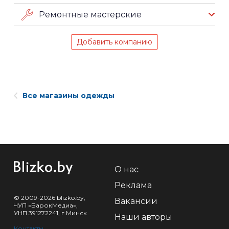
Ремонтные мастерские
Добавить компанию
Все магазины одежды
О нас
Реклама
© 2009-2026 blizko.by,
Вакансии
ЧУП «БарокМедиа»,
УНП 391272241, г.Минск
Наши авторы
Контакты