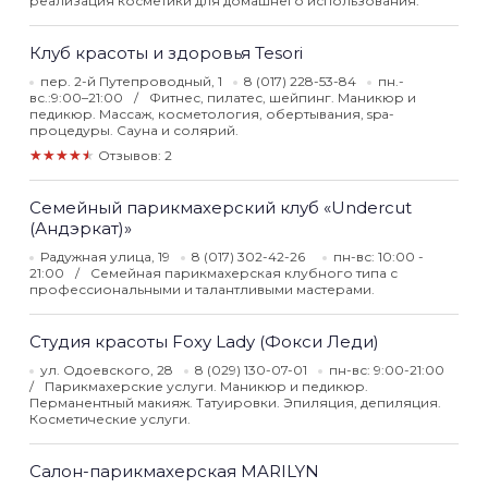
реализация косметики для домашнего использования.
Клуб красоты и здоровья Tesori
пер. 2-й Путепроводный, 1
8 (017) 228-53-84
пн.-
вс.:9:00–21:00
Фитнес, пилатес, шейпинг. Маникюр и
педикюр. Массаж, косметология, обертывания, spa-
процедуры. Сауна и солярий.
★★★★★
Отзывов: 2
Семейный парикмахерский клуб «Undercut
(Андэркат)»
Радужная улица, 19
8 (017) 302-42-26
пн-вс: 10:00 -
21:00
Семейная парикмахерская клубного типа с
профессиональными и талантливыми мастерами.
Студия красоты Foxy Lady (Фокси Леди)
ул. Одоевского, 28
8 (029) 130-07-01
пн-вс: 9:00-21:00
Парикмахерские услуги. Маникюр и педикюр.
Перманентный макияж. Татуировки. Эпиляция, депиляция.
Косметические услуги.
Салон-парикмахерская MARILYN