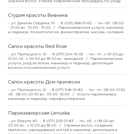
окраска волос, а также современные процедуры по уходу.
Студия красоты Вианика
ул. Данилы Сердича, 10
8 (029) 666-91-60
пн.-сб.: 08:00
- 21:00 вс.: 10:00 - 19:00
Парикмахерские услуги, маникюр
и педикюр. Косметология, физиотерапия, массаж, солярий.
Салон красоты Red Rose
ул. Притыцкого, 10
8 (017) 204-10-53
пн.- пт.: с 09:00 до
21:00 сб.: с 09:00 до 18:00 вс.: выходной
Парикмахерские
услуги, уход за телом, маникюр и педикюр, депиляция
воском и косметические услуги.
Салон красоты Дом прически
ул. Притыцкого, 12
8 (017) 348-10-82
пн.- пт.: 08:00-21:30
сб.: 08:00-20:30 вс.: 09:00 -16:00
Услуги парикмахера,
маникюр и педикюр, парафинотерапия.
Парикмахерская Lenuska
ул. Берута, 6/1
8 (017) 205-01-83
пн.-сб.: с 08:00 до
20:00 вс.: с 10:00 до 18:00
Стрижка волос, создание
причесок, наращивание ногтей и маникюр, депиляция и