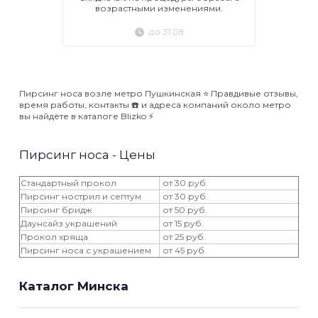
возрастными изменениями.
до 31.08
Пирсинг носа возле метро Пушкинская ⭐️ Правдивые отзывы,
время работы, контакты ☎️ и адреса компаний около метро
вы найдёте в каталоге Blizko ⚡️
Пирсинг носа - Цены
Cтандартный прокол
от 30 руб.
Пирсинг нострил и септум
от 30 руб.
Пирсинг бридж
от 50 руб.
Даунсайз украшений
от 15 руб.
Прокол хряща
от 25 руб.
Пирсинг носа с украшением
от 45 руб.
Каталог Минска