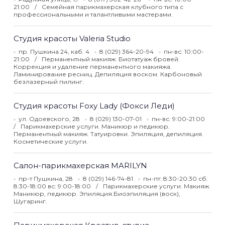
21:00
Семейная парикмахерская клубного типа с
профессиональными и талантливыми мастерами.
Студия красоты Valeria Studio
пр. Пушкина 24, каб. 4
8 (029) 364-20-94
пн-вс: 10:00-
21:00
Перманентный макияж. Биотатуаж бровей.
Коррекция и удаление перманентного макияжа.
Ламинирование ресниц. Депиляция воском. Карбоновый
безлазерный пилинг.
Студия красоты Foxy Lady (Фокси Леди)
ул. Одоевского, 28
8 (029) 130-07-01
пн-вс: 9:00-21:00
Парикмахерские услуги. Маникюр и педикюр.
Перманентный макияж. Татуировки. Эпиляция, депиляция.
Косметические услуги.
Салон-парикмахерская MARILYN
пр-т Пушкина, 28
8 (029) 146-74-81
пн-пт: 8:30-20:30 сб:
8:30-18:00 вс: 9:00-18:00
Парикмахерские услуги. Макияж.
Маникюр, педикюр. Эпиляция.Биоэпиляция (воск),
Шугаринг.