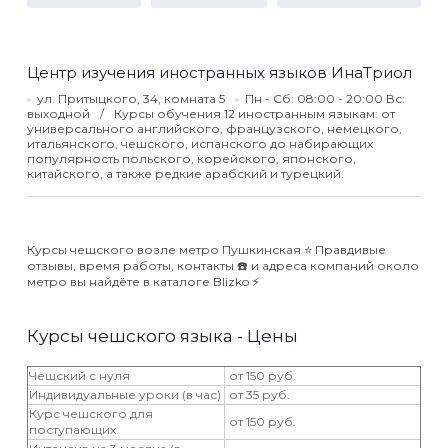
Центр изучения иностранных языков ИнаТриол
ул. Притыцкого, 34, комната 5
Пн - Сб: 08:00 - 20:00 Вс:
выходной
Курсы обучения 12 иностранным языкам: от
универсального английского, французского, немецкого,
итальянского, чешского, испанского до набирающих
популярность польского, корейского, японского,
китайского, а также редкие арабский и турецкий.
Курсы чешского возле метро Пушкинская ⭐️ Правдивые
отзывы, время работы, контакты ☎️ и адреса компаний около
метро вы найдёте в каталоге Blizko ⚡️
Курсы чешского языка - Цены
Чешский с нуля
от 150 руб.
Индивидуальные уроки (в час)
от 35 руб.
Курс чешского для
от 150 руб.
поступающих