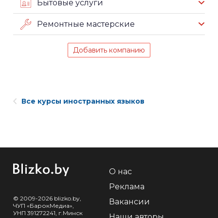
Бытовые услуги
Ремонтные мастерские
Добавить компанию
Все курсы иностранных языков
О нас
Реклама
© 2009-2026 blizko.by,
Вакансии
ЧУП «БарокМедиа»,
УНП 391272241, г.Минск
Наши авторы