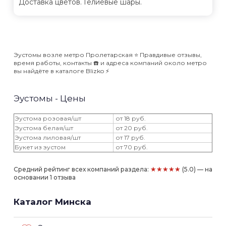
Доставка цветов. Гелиевые шары.
Эустомы возле метро Пролетарская ⭐️ Правдивые отзывы,
время работы, контакты ☎️ и адреса компаний около метро
вы найдёте в каталоге Blizko ⚡️
Эустомы - Цены
Эустома розовая/шт
от 18 руб.
Эустома белая/шт
от 20 руб.
Эустома лиловая/шт
от 17 руб.
Букет из эустом
от 70 руб.
★★★★★
Средний рейтинг всех компаний раздела:
(5.0) — на
основании 1 отзыва
Каталог Минска