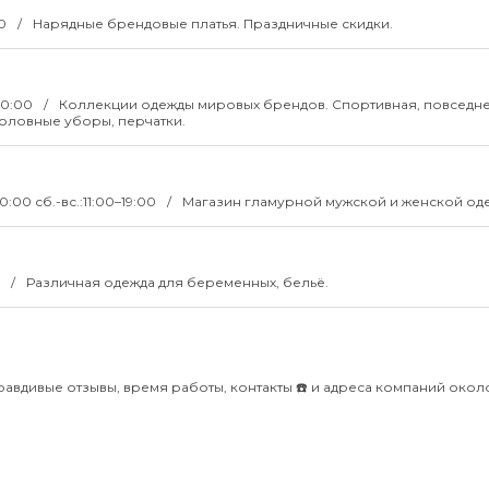
00
Нарядные брендовые платья. Праздничные скидки.
–20:00
Коллекции одежды мировых брендов. Спортивная, повседне
головные уборы, перчатки.
20:00 сб.-вс.:11:00–19:00
Магазин гламурной мужской и женской од
0
Различная одежда для беременных, бельё.
Правдивые отзывы, время работы, контакты ☎️ и адреса компаний око