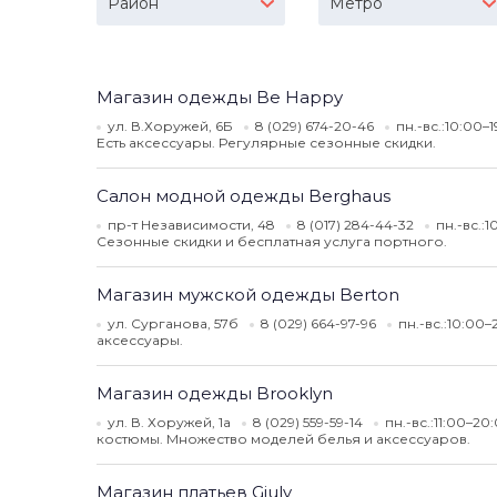
Район
Метро
Магазин одежды Be Happy
ул. В.Хоружей, 6Б
8 (029) 674-20-46
пн.-вс.:10:00–
Есть аксессуары. Регулярные сезонные скидки.
Салон модной одежды Berghaus
пр-т Независимости, 48
8 (017) 284-44-32
пн.-вс.:
Сезонные скидки и бесплатная услуга портного.
Магазин мужской одежды Berton
ул. Сурганова, 57б
8 (029) 664-97-96
пн.-вс.:10:00–
аксессуары.
Магазин одежды Brooklyn
ул. В. Хоружей, 1а
8 (029) 559-59-14
пн.-вс.:11:00–20
костюмы. Множество моделей белья и аксессуаров.
Магазин платьев Giuly