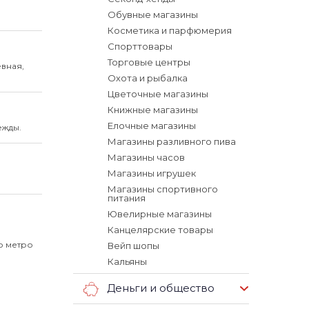
Обувные магазины
Косметика и парфюмерия
Спорттовары
Торговые центры
вная,
Охота и рыбалка
Цветочные магазины
Книжные магазины
Елочные магазины
ежды.
Магазины разливного пива
Магазины часов
Магазины игрушек
Магазины спортивного
питания
Ювелирные магазины
Канцелярские товары
ло метро
Вейп шопы
Кальяны
Деньги и общество