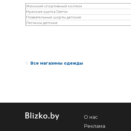
Женский спортивный костюм
Мужская куртка Demix
Плавательные шорты детские
Легинсы детские
Все магазины одежды
О нас
Реклама