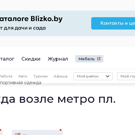
талог
Скидки
Журнал
Мебель
Работа
Авто
Туризм
Афиша
Мой район
Мой го
портивная одежда
да возле метро пл.