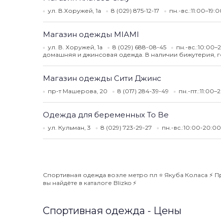
ул. В.Хоружей, 1а
8 (029) 875-12-17
пн.-вс.:11:00–19:
Магазин одежды MIAMI
ул. В. Хоружей, 1а
8 (029) 688-08-45
пн.-вс.:10:00
домашняя и джинсовая одежда. В наличии бижутерия, 
Магазин одежды Сити Джинс
пр-т Машерова, 20
8 (017) 284-39-49
пн.-пт.:11:00–
Одежда для беременных To Be
ул. Кульман, 3
8 (029) 723-29-27
пн.-вс.:10:00-20:0
Спортивная одежда возле метро пл ⭐️ Якуба Коласа ⚡️ 
вы найдёте в каталоге Blizko ⚡️
Спортивная одежда - Цены