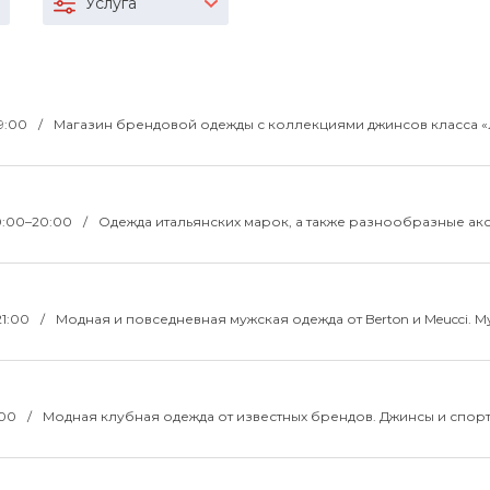
Услуга
19:00
Магазин брендовой одежды с коллекциями джинсов класса «
10:00–20:00
Одежда итальянских марок, а также разнообразные ак
21:00
Модная и повседневная мужская одежда от Berton и Meucci. 
:00
Модная клубная одежда от известных брендов. Джинсы и спор