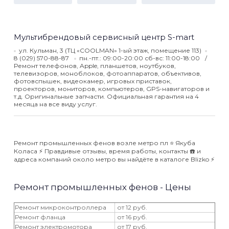
Мультибрендовый сервисный центр S-mart
ул. Кульман, 3 (ТЦ «COOLMAN» 1-ый этаж, помещение 113)
8 (029) 570-88-87
пн.-пт.: 09:00-20:00 сб-вс: 11:00-18:00
Ремонт телефонов, Apple, планшетов, ноутбуков,
телевизоров, моноблоков, фотоаппаратов, объективов,
фотовспышек, видеокамер, игровых приставок,
проекторов, мониторов, компьютеров, GPS-навигаторов и
т.д. Оригинальные запчасти. Официальная гарантия на 4
месяца на все виду услуг.
Ремонт промышленных фенов возле метро пл ⭐️ Якуба
Коласа ⚡️ Правдивые отзывы, время работы, контакты ☎️ и
адреса компаний около метро вы найдёте в каталоге Blizko ⚡️
Ремонт промышленных фенов - Цены
Ремонт микроконтроллера
от 12 руб.
Ремонт фланца
от 16 руб.
Ремонт электромотора
от 17 руб.