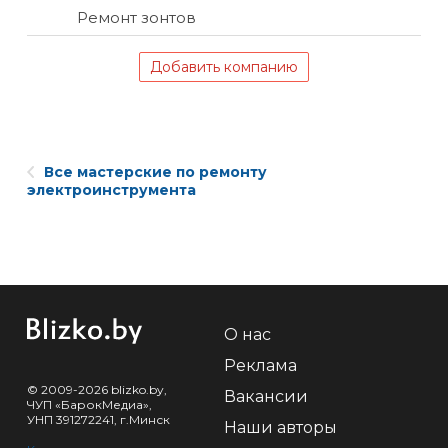
Ремонт зонтов
Добавить компанию
Все мастерские по ремонту
электроинструмента
О нас
Реклама
© 2009-2026 blizko.by,
Вакансии
ЧУП «БарокМедиа»,
УНП 391272241, г.Минск
Наши авторы