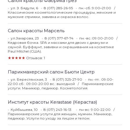
Салон красоты Фабрика Грёз
ул. З. Бядули, 6
8 (017) 285-26-95
пн.-сб.:9:00–21:00
Классические косметологические процедуры, женские и
мужские стрижки, завивка и окраска волос.
Салон красоты Марсель
ул.Захарова, 23
8 (017) 377-67-74
пн.-вс.:09:00-21:00
Кедровая бочка. SPA и массажи для двоих с джакузи и
сауной. Буффаунт, завивки и окрашивания на косметике
Paul Mitchel (США).
★★★★★
Отзывов: 1
Парикмахерский салон Бьюти Центр
ул. Берестянская, 3
8 (017) 325-27-90
пн.-пт.: 09:00-
22:00 сб.: 09:00-20:00 вс.: выходной
Парикмахерские
услуги. Маникюр, педикюр. Косметология.
Институт красоты Kerastase (Керастаз)
Куйбышева, 10
8 (017) 243-16-13
пн-вс: 9:00-22:00
Парикмахерские услуги для женщин, мужчин. Маникюр,
педикюр. Услуги по уходу за лицом и телом.