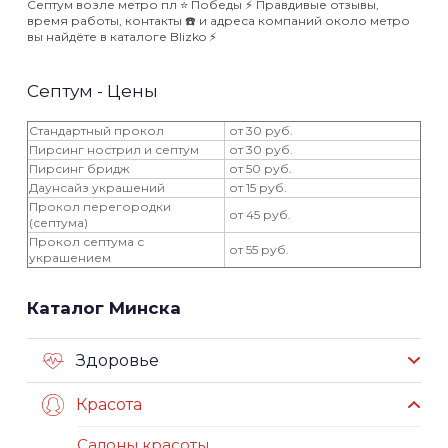
Септум возле метро пл ⭐️ Победы ⚡️ Правдивые отзывы,
время работы, контакты ☎️ и адреса компаний около метро
вы найдёте в каталоге Blizko ⚡️
Септум - Цены
Cтандартный прокол
от 30 руб.
Пирсинг нострил и септум
от 30 руб.
Пирсинг бридж
от 50 руб.
Даунсайз украшений
от 15 руб.
Прокол перегородки
от 45 руб.
(септума)
Прокол септума с
от 55 руб.
украшением
Каталог Минска
Здоровье
Красота
Салоны красоты