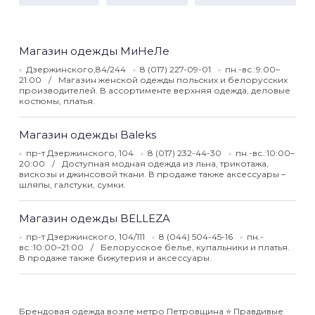
Магазин одежды МиНеЛе
Дзержинского,84/244
8 (017) 227-09-01
пн.-вс.:9:00–
21:00
Магазин женской одежды польских и белорусских
производителей. В ассортименте верхняя одежда, деловые
костюмы, платья.
Магазин одежды Baleks
пр-т Дзержинского, 104
8 (017) 232-44-30
пн.-вс.:10:00–
20:00
Доступная модная одежда из льна, трикотажа,
вискозы и джинсовой ткани. В продаже также аксессуары –
шляпы, галстуки, сумки.
Магазин одежды BELLEZA
пр-т Дзержинского, 104/111
8 (044) 504-45-16
пн.-
вс.:10:00–21:00
Белорусское белье, купальники и платья.
В продаже также бижутерия и аксессуары.
Брендовая одежда возле метро Петровщина ⭐️ Правдивые