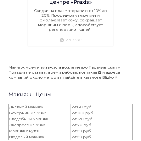
центре «Praxis»
Скидки на плазмотерапию от 10% до
20%. Процедура увлажняет и
омолаживает кожу, сокращает
морщины и поры, способствует
регенерации тканей.
до 31.08
Макияж, услуги визажиста возле метро Партизанская ⭐️
Правдивые отзывы, время работы, контакты ☎️ и адреса
компаний около метро вы найдёте в каталоге Blizko ⚡️
Макияж - Цены
Дневной макияж
от 80 руб.
Вечерний макияж
от 100 руб.
Свадебный макияж
от 120 руб.
Экспресс макияж
от 70 руб.
Макияж с нуля
от 50 руб.
Нюдовый макияж
от 50 руб.