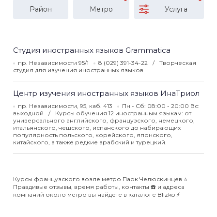
Район
Метро
Услуга
Студия иностранных языков Grammatica
пр. Независимости 95/1
8 (029) 391-34-22
Творческая
студия для изучения иностранных языков
Центр изучения иностранных языков ИнаТриол
пр. Независимости, 95, каб. 413
Пн - Сб: 08:00 - 20:00 Вс:
выходной
Курсы обучения 12 иностранным языкам: от
универсального английского, французского, немецкого,
итальянского, чешского, испанского до набирающих
популярность польского, корейского, японского,
китайского, а также редкие арабский и турецкий.
Курсы французского возле метро Парк Челюскинцев ⭐️
Правдивые отзывы, время работы, контакты ☎️ и адреса
компаний около метро вы найдёте в каталоге Blizko ⚡️