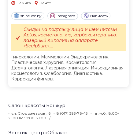
Немига
Центр
shine-est.by
Instagram
Написать
Скидки на подтяжку лица и шеи нитями
Aptos, косметологию, карбокситерапию,
лазерный липолиз на аппарате
«SculpSure»....
Гинекология. Маммология. Эндокринология.
Пластическая хирургия. Косметология.
Дерматология. Лазерная эпиляция. Инъекционная
косметология. Флебология. Диагностика.
Коррекция фигуры.
Салон красоты Бонжур
ул. Сторожевская, 6
8 (017) 393-76-45
пн.-сб.: 8:00–
21:00 вс.: 9:00–21:00
Эстетик-центр «Облака»