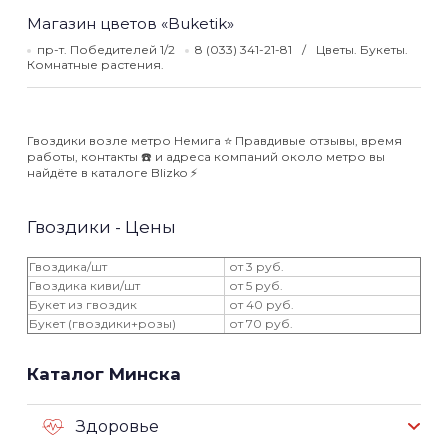
Магазин цветов «Buketik»
пр-т. Победителей 1/2
8 (033) 341-21-81
Цветы. Букеты.
Комнатные растения.
Гвоздики возле метро Немига ⭐️ Правдивые отзывы, время
работы, контакты ☎️ и адреса компаний около метро вы
найдёте в каталоге Blizko ⚡️
Гвоздики - Цены
Гвоздика/шт
от 3 руб.
Гвоздика киви/шт
от 5 руб.
Букет из гвоздик
от 40 руб.
Букет (гвоздики+розы)
от 70 руб.
Каталог Минска
Здоровье