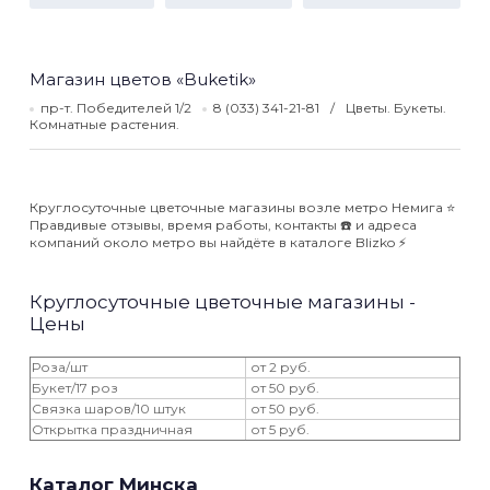
Магазин цветов «Buketik»
пр-т. Победителей 1/2
8 (033) 341-21-81
Цветы. Букеты.
Комнатные растения.
Круглосуточные цветочные магазины возле метро Немига ⭐️
Правдивые отзывы, время работы, контакты ☎️ и адреса
компаний около метро вы найдёте в каталоге Blizko ⚡️
Круглосуточные цветочные магазины -
Цены
Роза/шт
от 2 руб.
Букет/17 роз
от 50 руб.
Связка шаров/10 штук
от 50 руб.
Открытка праздничная
от 5 руб.
Каталог Минска