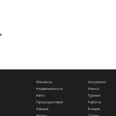
в
Финансы
Актуально
Недвижимость
Минск
Авто
Туризм
Происшествия
Работа
Афиша
В мире
Жизнь
Спорт