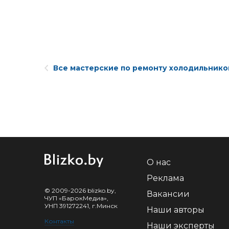
Все мастерские по ремонту холодильнико
О нас
Реклама
© 2009-2026 blizko.by,
Вакансии
ЧУП «БарокМедиа»,
УНП 391272241, г.Минск
Наши авторы
Контакты
Наши эксперты