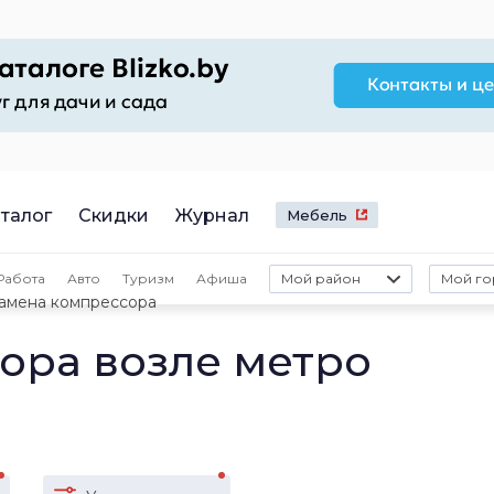
талог
Скидки
Журнал
Мебель
Работа
Авто
Туризм
Афиша
Мой район
Мой го
амена компрессора
ора возле метро