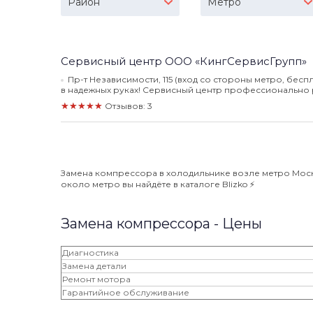
Район
Метро
Сервисный центр ООО «КингСервисГрупп»
Пр-т Независимости, 115 (вход со стороны метро, бесп
в надежных руках! Сервисный центр профессионально р
★★★★★
Отзывов: 3
Замена компрессора в холодильнике возле метро Моско
около метро вы найдёте в каталоге Blizko ⚡️
Замена компрессора - Цены
Диагностика
Замена детали
Ремонт мотора
Гарантийное обслуживание