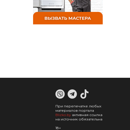
При перепечатке любых
материалов портала
Blizko.by
активная ссылка
на источник обязательна
18+