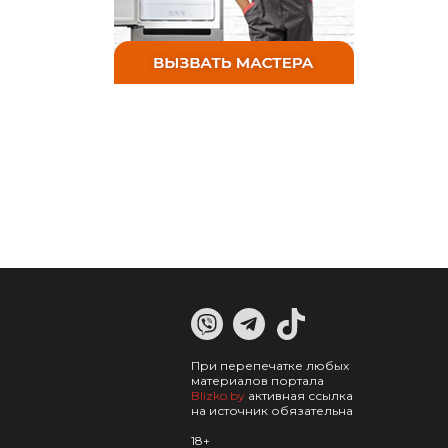
При перепечатке любых
материалов портала
Blizko.by
активная ссылка
на источник обязательна
18+