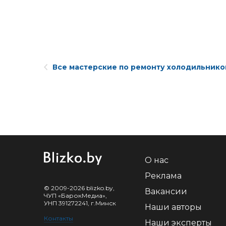
Все мастерские по ремонту холодильнико
О нас
Реклама
© 2009-2026 blizko.by,
Вакансии
ЧУП «БарокМедиа»,
УНП 391272241, г.Минск
Наши авторы
Контакты
Наши эксперты