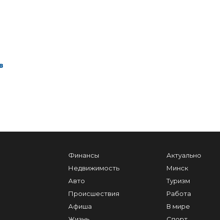
в
Финансы
Актуально
Недвижимость
Минск
Авто
Туризм
Происшествия
Работа
Афиша
В мире
Жизнь
Спорт