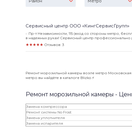
Район
Метро
Сервисный центр ООО «КингСервисГрупп»
Пр-т Независимости, 115 (вход со стороны метро, бесп
в надежных руках! Сервисный центр профессионально р
★★★★★
Отзывов: 3
Ремонт морозильной камеры возле метро Московская ⭐️
метро вы найдёте в каталоге Blizko ⚡️
Ремонт морозильной камеры - Це
Замена компрессора
Ремонт системы No Frost
Замена уплотнителя
Замена испарителя