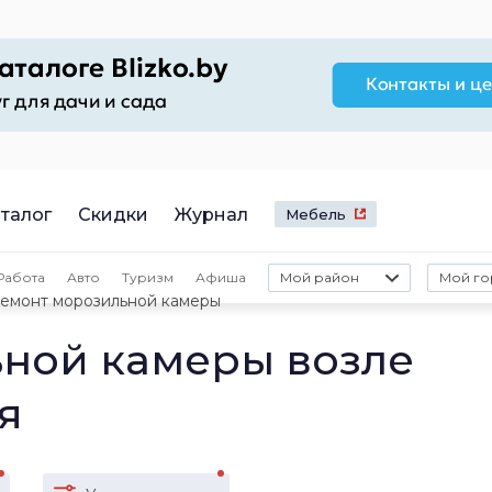
талог
Скидки
Журнал
Мебель
Работа
Авто
Туризм
Афиша
Мой район
Мой го
емонт морозильной камеры
ной камеры возле
я