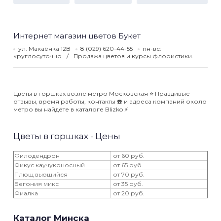
Интернет магазин цветов Букет
ул. Макаёнка 12В
8 (029) 620-44-55
пн-вс:
круглосуточно
Продажа цветов и курсы флористики.
Цветы в горшках возле метро Московская ⭐️ Правдивые
отзывы, время работы, контакты ☎️ и адреса компаний около
метро вы найдёте в каталоге Blizko ⚡️
Цветы в горшках - Цены
Филодендрон
от 60 руб.
Фикус каучуконосный
от 65 руб.
Плющ вьющийся
от 70 руб.
Бегония микс
от 35 руб.
Фиалка
от 20 руб.
Каталог Минска