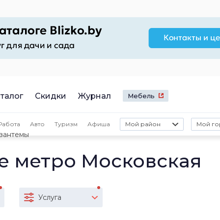
талог
Скидки
Журнал
Мебель
Работа
Авто
Туризм
Афиша
Мой район
Мой го
зантемы
е метро Московская
Услуга