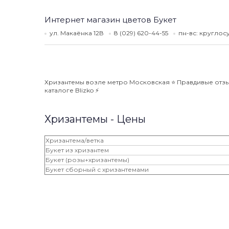
Интернет магазин цветов Букет
ул. Макаёнка 12В
8 (029) 620-44-55
пн-вс: кругло
Хризантемы возле метро Московская ⭐️ Правдивые отзыв
каталоге Blizko ⚡️
Хризантемы - Цены
Хризантема/ветка
Букет из хризантем
Букет (розы+хризантемы)
Букет сборный с хризантемами