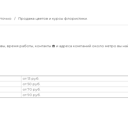
суточно
Продажа цветов и курсы флористики.
ы, время работы, контакты ☎️ и адреса компаний около метро вы на
от 13 руб.
от 50 руб.
от 70 руб.
от 90 руб.