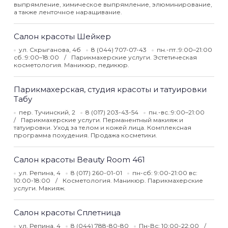
выпрямление, химическое выпрямление, элюминирование,
а также ленточное наращивание.
Салон красоты Шейкер
ул. Скрыганова, 4б
8 (044) 707-07-43
пн.-пт.:9:00–21:00
сб.:9:00–18:00
Парикмахерские услуги. Эстетическая
косметология. Маникюр, педикюр.
Парикмахерская, студия красоты и татуировки
Табу
пер. Тучинский, 2
8 (017) 203-43-54
пн.-вс.:9:00–21:00
Парикмахерские услуги. Перманентный макияж и
татуировки. Уход за телом и кожей лица. Комплексная
программа похудения. Продажа косметики.
Салон красоты Beauty Room 461
ул. Репина, 4
8 (017) 260-01-01
пн-сб: 9:00-21:00 вс:
10:00-18:00
Косметология. Маникюр. Парикмахерские
услуги. Макияж.
Салон красоты Сплетница
ул. Репина, 4
8 (044) 788-80-80
Пн-Вс: 10:00-22:00