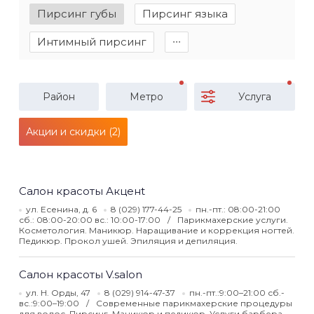
Пирсинг губы
Пирсинг языка
Интимный пирсинг
∙∙∙
Район
Метро
Услуга
Акции и скидки (2)
Салон красоты Акценt
ул. Есенина, д. 6
8 (029) 177-44-25
пн.-пт.: 08:00-21:00
сб.: 08:00-20:00 вс.: 10:00-17:00
Парикмахерские услуги.
Косметология. Маникюр. Наращивание и коррекция ногтей.
Педикюр. Прокол ушей. Эпиляция и депиляция.
Салон красоты V.salon
ул. Н. Орды, 47
8 (029) 914-47-37
пн.-пт.:9:00–21:00 сб.-
вс.:9:00–19:00
Современные парикмахерские процедуры
для волос. Пирсинг. Маникюр и педикюр. Услуги барбера.