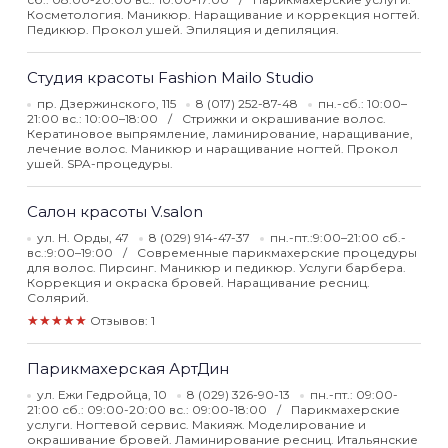
Косметология. Маникюр. Наращивание и коррекция ногтей.
Педикюр. Прокол ушей. Эпиляция и депиляция.
Студия красоты Fashion Mailo Studio
пр. Дзержинского, 115
8 (017) 252-87-48
пн.-сб.: 10:00–
21:00 вс.: 10:00–18:00
Стрижки и окрашивание волос.
Кератиновое выпрямление, ламинирование, наращивание,
лечение волос. Маникюр и наращивание ногтей. Прокол
ушей. SPA-процедуры.
Салон красоты V.salon
ул. Н. Орды, 47
8 (029) 914-47-37
пн.-пт.:9:00–21:00 сб.-
вс.:9:00–19:00
Современные парикмахерские процедуры
для волос. Пирсинг. Маникюр и педикюр. Услуги барбера.
Коррекция и окраска бровей. Наращивание ресниц.
Солярий.
★★★★★
Отзывов: 1
Парикмахерская АртДин
ул. Ежи Гедройца, 10
8 (029) 326-90-13
пн.-пт.: 09:00-
21:00 сб.: 09:00-20:00 вс.: 09:00-18:00
Парикмахерские
услуги. Ногтевой сервис. Макияж. Моделирование и
окрашивание бровей. Ламинирование ресниц. Итальянские