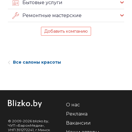
Бытовые услуги
Ремонтные мастерские
Добавить компанию
Все салоны красоты
О нас
Реклама
© 2009-2026 blizko.by,
Вакансии
ЧУП «БарокМедиа»,
УНП 391272241, г.Минск