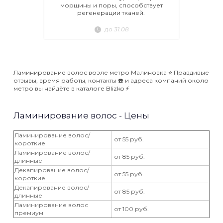
морщины и поры, способствует
регенерации тканей.
до 31.08
Ламинирование волос возле метро Малиновка ⭐️ Правдивые
отзывы, время работы, контакты ☎️ и адреса компаний около
метро вы найдёте в каталоге Blizko ⚡️
Ламинирование волос - Цены
Ламинирование волос/
от 55 руб.
короткие
Ламинирование волос/
от 85 руб.
длинные
Декапирование волос/
от 55 руб.
короткие
Декапирование волос/
от 85 руб.
длинные
Ламинирование волос
от 100 руб.
премиум