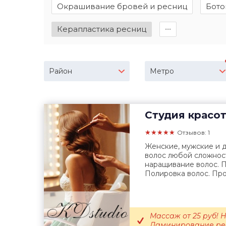
Окрашивание бровей и ресниц
Бото
Керапластика ресниц
∙∙∙
Район
Метро
Студия красо
★★★★★
Отзывов: 1
Женские, мужские и 
волос любой сложнос
наращивание волос. П
Полировка волос. Про
Массаж от 25 руб! Н
Ламинирование ре