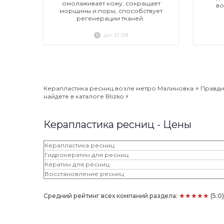
омолаживает кожу, сокращает
во
морщины и поры, способствует
регенерации тканей.
до 31.08
Керапластика ресниц возле метро Малиновка ⭐️ Правди
найдёте в каталоге Blizko ⚡️
Керапластика ресниц - Цены
Керапластика ресниц
Гидрокератин для ресниц
Кератин для ресниц
Восстановление ресниц
★★★★★
Средний рейтинг всех компаний раздела:
(5.0