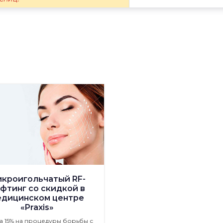
кроигольчатый RF-
фтинг со скидкой в
едицинском центре
«Praxis»
а 15% на процедуры борьбы с