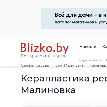
Новости
Ка
Белорусский портал
Недвижимость
Салоны красоты
ст.м. Малиновка
Кераплас
Керапластика ре
Малиновка