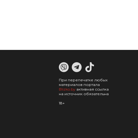
При перепечатке любых
материалов портала
Blizko.by
активная ссылка
на источник обязательна
18+