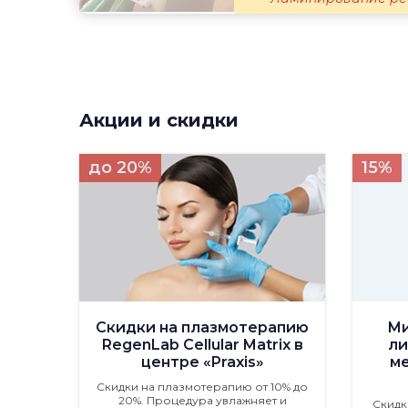
Акции и скидки
до 20%
15%
Скидки на плазмотерапию
Ми
RegenLab Cellular Matrix в
ли
центре «Praxis»
м
Скидки на плазмотерапию от 10% до
20%. Процедура увлажняет и
Скидк