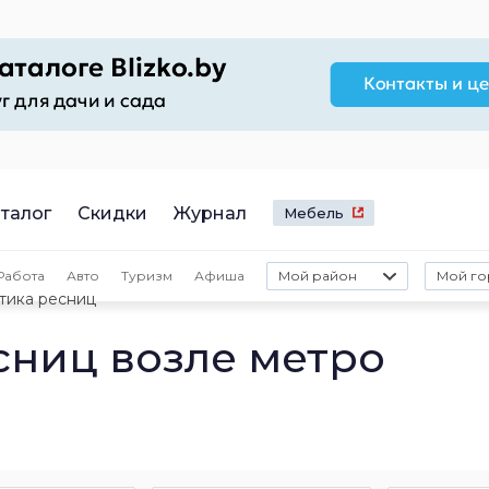
талог
Скидки
Журнал
Мебель
Работа
Авто
Туризм
Афиша
Мой район
Мой го
тика ресниц
сниц возле метро