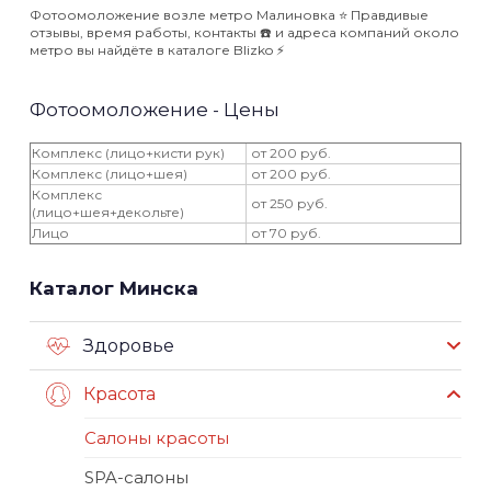
Фотоомоложение возле метро Малиновка ⭐️ Правдивые
отзывы, время работы, контакты ☎️ и адреса компаний около
метро вы найдёте в каталоге Blizko ⚡️
Фотоомоложение - Цены
Комплекс (лицо+кисти рук)
от 200 руб.
Комплекс (лицо+шея)
от 200 руб.
Комплекс
от 250 руб.
(лицо+шея+декольте)
Лицо
от 70 руб.
Каталог Минска
Здоровье
Красота
Салоны красоты
SPA-салоны