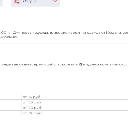
Услуга
2:00
Джинсовая одежда, трикотаж и верхняя одежда от Mustang, Lee
ных ремней.
равдивые отзывы, время работы, контакты ☎️ и адреса компаний око
от 110 руб.
от 150 руб.
от 120 руб.
от 100 руб.