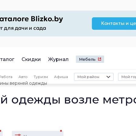
талог
Скидки
Журнал
Мебель
Работа
Авто
Туризм
Афиша
Мой район
Мой го
зины верхней одежды
й одежды возле метр