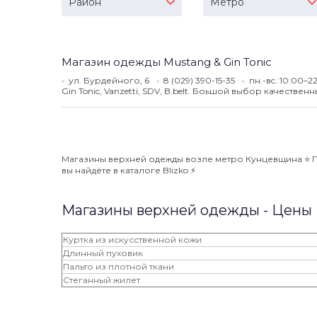
Район
Метро
Магазин одежды Mustang & Gin Tonic
ул. Бурдейного, 6
8 (029) 390-15-35
пн.-вc.:10:00–2
Gin Tonic, Vanzetti, SDV, B.belt. Боьшой выбор качествен
Магазины верхней одежды возле метро Кунцевщина ⭐️ П
вы найдёте в каталоге Blizko ⚡️
Магазины верхней одежды - Цены
Куртка из искусственной кожи
Длинный пуховик
Пальто из плотной ткани
Стеганный жилет