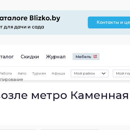
талог
Скидки
Журнал
Мебель
Работа
Авто
Туризм
Афиша
Мой район
Мой го
пирование
озле метро Каменная