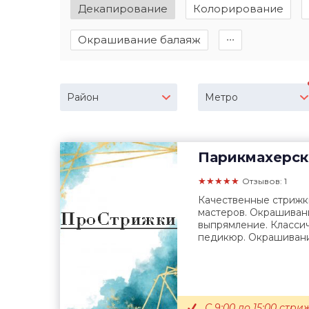
Декапирование
Колорирование
Окрашивание балаяж
∙∙∙
Район
Метро
Парикмахерск
★★★★★
Отзывов: 1
Качественные стрижк
мастеров. Окрашиван
выпрямление. Класси
педикюр. Окрашивани
С 9:00 до 15:00 стр