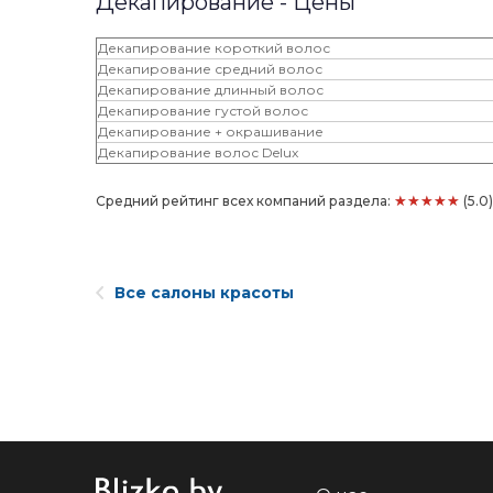
Декапирование - Цены
Декапирование короткий волос
Декапирование средний волос
Декапирование длинный волос
Декапирование густой волос
Декапирование + окрашивание
Декапирование волос Delux
★★★★★
Средний рейтинг всех компаний раздела:
(5.0
Все салоны красоты