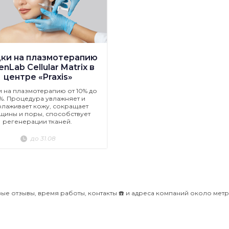
ки на плазмотерапию
nLab Cellular Matrix в
центре «Praxis»
и на плазмотерапию от 10% до
%. Процедура увлажняет и
лаживает кожу, сокращает
щины и поры, способствует
регенерации тканей.
до 31.08
ые отзывы, время работы, контакты ☎️ и адреса компаний около мет