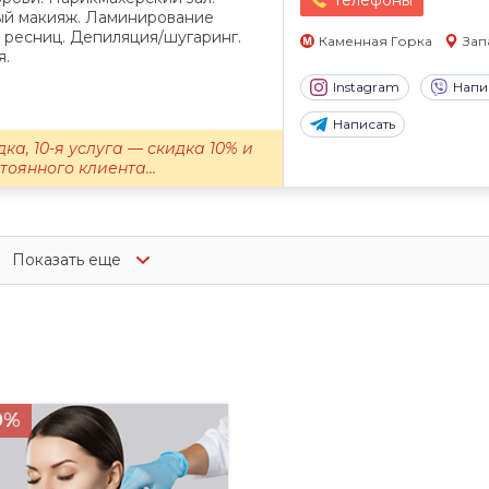
Телефоны
ый макияж. Ламинирование
 ресниц. Депиляция/шугаринг.
Каменная Горка
Зап
я.
Instagram
Напи
Написать
дка, 10-я услуга — скидка 10% и
оянного клиента...
Показать еще
0%