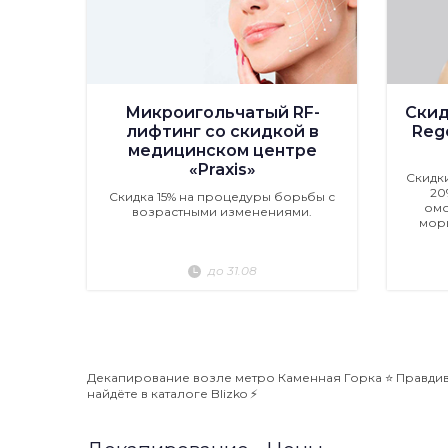
Микроигольчатый RF-
Скид
лифтинг со скидкой в
Rege
медицинском центре
«Praxis»
Скидк
20
Скидка 15% на процедуры борьбы с
омо
возрастными изменениями.
мор
до 31.08
Декапирование возле метро Каменная Горка ⭐️ Правдив
найдёте в каталоге Blizko ⚡️