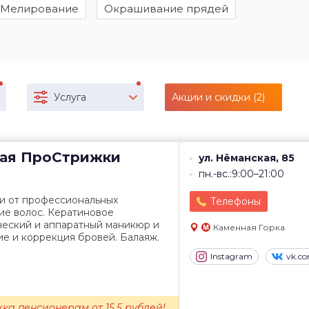
Мелирование
Окрашивание прядей
Услуга
Акции и скидки (2)
ая
ПроСтрижки
ул. Нёманская, 85
пн.-вс.:9:00–21:00
и от профессиональных
Телефоны
ие волос. Кератиновое
ческий и аппаратный маникюр и
Каменная Горка
е и коррекция бровей. Балаяж.
Instagram
vk.c
ижка пенсионерам от 15,5 рублей!