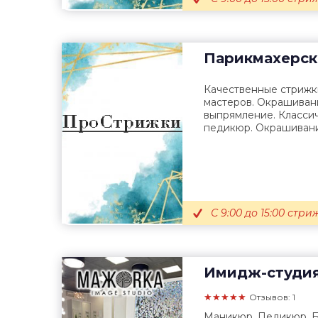
Парикмахерск
Качественные стрижк
мастеров. Окрашиван
выпрямление. Класси
педикюр. Окрашивани
С 9:00 до 15:00 стр
Имидж-студи
★★★★★
Отзывов: 1
Маникюр. Педикюр. Б