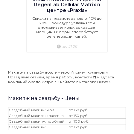
RegenLab Cellular Matrix в
центре «Praxis»
Скидки на плазмотерапию от 10% до
20%. Процедура увлажняет и
омолаживает кожу, сокращает
морщины и поры, способствует
регенерации тканей.
до 31.08
Макияж на свадьбу возле метро Институт культуры ⭐️
Правдивые отзывы, время работы, контакты ☎️ и адреса
компаний около метро вы найдёте в каталоге Blizko ⚡️
Макияж на свадьбу - Цены
Свадебный макияж нюд
от 150 руб.
Свадебный макияж классика
от 150 руб.
Свадебный макияж пробный
от 100 руб.
Свадебный макияж
от 150 руб.