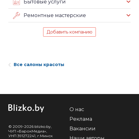
Бытовые услуги
Ремонтные мастерские
Добавить компанию
Все салоны красоты
О нас
Реклама
© 2009-2026 blizko.by,
Вакансии
ЧУП «БарокМедиа»,
УНП 391272241, г.Минск
Наши авторы