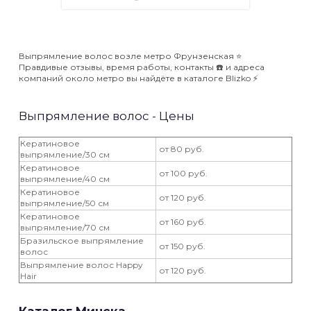
Выпрямление волос возле метро Фрунзенская ⭐️
Правдивые отзывы, время работы, контакты ☎️ и адреса
компаний около метро вы найдёте в каталоге Blizko ⚡️
Выпрямление волос - Цены
Кератиновое
от 80 руб.
выпрямление/30 см
Кератиновое
от 100 руб.
выпрямление/40 см
Кератиновое
от 120 руб.
выпрямление/50 см
Кератиновое
от 160 руб.
выпрямление/70 см
Бразильское выпрямление
от 150 руб.
волос
Выпрямление волос Happy
от 120 руб.
Hair