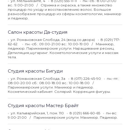
ул. Мельникайте, 4
8 (029) 555-11-11
пн.-сб.: 8:00–21:00
вс.: 9:00–21:00
Стрижка и окраска, а также множество
процедур по уходу и восстановлению волос. Большое
разнообразие процедур из сферы косметологии, маникюр
и педикюр.
Салон красоты Да-студия
ул. Романовская Слобода, 24 (вход со двора)
8 (029) 717-
62-62
пн.-сб.: 09:00-21:00 вс.: 10:00-19:00
Маникюр,
педикюр. Парикмахерские услуги. Наращивание ресниц.
Депиляция,шугаринг. Косметологические услуги и массаж
тела.
Студия красоты Бигуди
ул. Романовская Слобода, 3а
8 (017) 226-45-90
пн.-пт.:
08:00-20:00 сб.: 08:00-18:00 вс.: 10:00-18:00
Парикмахерские услуги. Маникюр и педикюр.
Косметический кабинет. Солярий. Коррекция фигуры.
Студия красоты Мастер Брайт
ул. Кальварийская, 1, пом. 110
8 (029) 666-60-65
пн-вс:
9:00-21:00
Парикмахерские услуги. Маникюр. Педикюр.