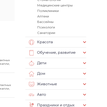
Медицинские центры
Поликлиники
Аптеки
Бассейны
Психологи
Санатории
Красота
Обучение, развитие
актных
Дети
капли,
Дом
Животные
тактных
капли,
Авто
Праздники и отдых