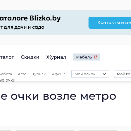
талог
Скидки
Журнал
Мебель
Работа
Авто
Туризм
Афиша
Мой район
Мой го
ые очки
 очки возле метро