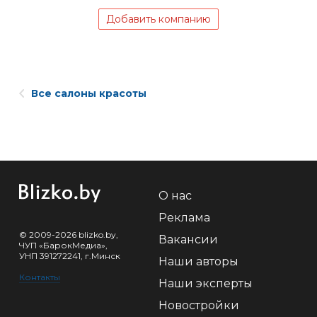
Добавить компанию
Все салоны красоты
О нас
Реклама
© 2009-2026 blizko.by,
Вакансии
ЧУП «БарокМедиа»,
УНП 391272241, г.Минск
Наши авторы
Контакты
Наши эксперты
Новостройки