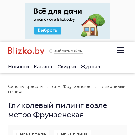
Выбрать район
Новости
Каталог
Скидки
Журнал
Салоны красоты
ст.м. Фрунзенская
Гликолевый
пилинг
Гликолевый пилинг возле
метро Фрунзенская
Пилинг тела
Пилинг лица