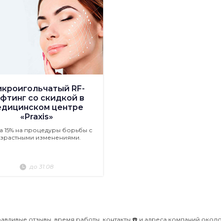
кроигольчатый RF-
фтинг со скидкой в
едицинском центре
«Praxis»
а 15% на процедуры борьбы с
зрастными изменениями.
до 31.08
авдивые отзывы, время работы, контакты ☎️ и адреса компаний окол