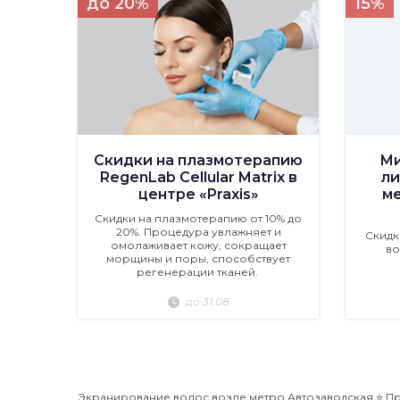
до 20%
15%
Скидки на плазмотерапию
Ми
RegenLab Cellular Matrix в
ли
центре «Praxis»
м
Скидки на плазмотерапию от 10% до
20%. Процедура увлажняет и
Скидк
омолаживает кожу, сокращает
во
морщины и поры, способствует
регенерации тканей.
до 31.08
Экранирование волос возле метро Автозаводская ⭐️ Пр