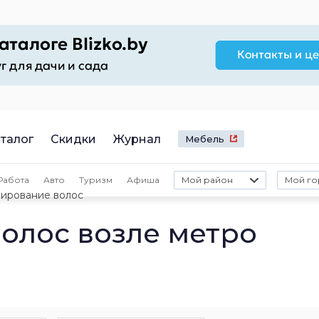
талог
Скидки
Журнал
Мебель
Работа
Авто
Туризм
Афиша
Мой район
Мой го
ирование волос
олос возле метро