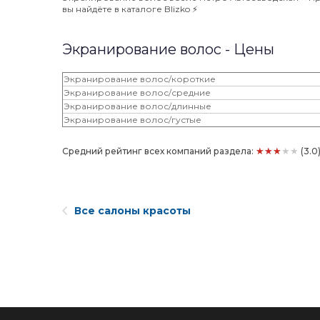
вы найдёте в каталоге Blizko ⚡️
Экранирование волос - Цены
Экранирование волос/короткие
Экранирование волос/средние
Экранирование волос/длинные
Экранирование волос/густые
★★★★★
Средний рейтинг всех компаний раздела:
(3.0
Все салоны красоты