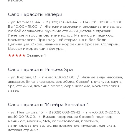
макияж.
Салон красоты Валери
ул. Рафиева, 44
8 (029) 656-49-44
Пн - Сб: 08:00 – 21:00
Вс: 10:00 – 19:00
Женские стрижки и окрашивание волос
любой сложности. Мужские стрижки. Детские стрижки.
Лечение и восстановление волос. Маникюр и педикюр.
Косметология. Прокол ушей стерильно и без боли.
Депиляция. Окрашивание и коррекция бровей. Солярий.
Массаж и коррекция фигуры.
★★★★★
Отзывов: 1
Салон красоты Princess Spa
ул. Кирова, 13
пн.-вс.:6:30-23:00
Разные виды массажа,
аквааэробика, аквапарк, аэробика, бассейн, джакузи, сауна,
Spa, стрижки, лечение волос, окрашивание, косметология,
лазер
Салон красоты "Итейра Sensation"
ул. Платонова, 1б
8 (029) 608-09-12
пн.-сб:8:00-22:00;
вс.:10:00-18:00.
Визаж, коррекция бровей, педикюр,
маникюр, макияж, SPA, косметология, пластика,
ламинирование волос, выпрямление, мужская, женская,
детская стрижка