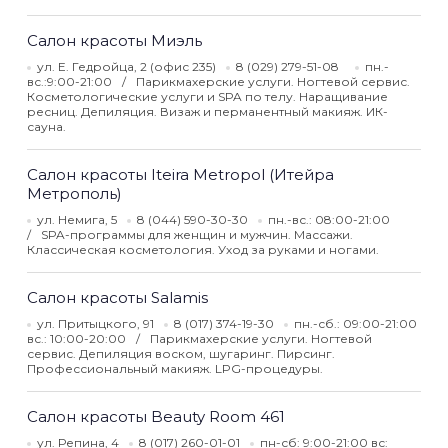
Салон красоты Миэль
ул. Е. Гедройца, 2 (офис 235)
8 (029) 279-51-08
пн.-
вс.:9:00-21:00
Парикмахерские услуги. Ногтевой сервис.
Косметологические услуги и SPA по телу. Наращивание
ресниц. Депиляция. Визаж и перманентный макияж. ИК-
сауна.
Салон красоты Iteira Metropol (Итейра
Метрополь)
ул. Немига, 5
8 (044) 590-30-30
пн.-вс.: 08:00-21:00
SPA-программы для женщин и мужчин. Массажи.
Классическая косметология. Уход за руками и ногами.
Салон красоты Salamis
ул. Притыцкого, 91
8 (017) 374-19-30
пн.-сб.: 09:00-21:00
вс.: 10:00-20:00
Парикмахерские услуги. Ногтевой
сервис. Депиляция воском, шугаринг. Пирсинг.
Профессиональный макияж. LPG-процедуры.
Салон красоты Beauty Room 461
ул. Репина, 4
8 (017) 260-01-01
пн-сб: 9:00-21:00 вс: