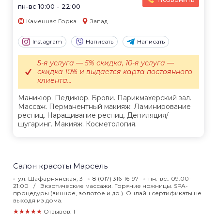
пн-вс 10:00 - 22:00
Каменная Горка
Запад
Instagram
Написать
Написать
5-я услуга — 5% скидка, 10-я услуга —
скидка 10% и выдаётся карта постоянного
клиента...
Маникюр. Педикюр. Брови. Парикмахерский зал.
Массаж. Перманентный макияж. Ламинирование
ресниц. Наращивание ресниц. Депиляция/
шугаринг. Макияж. Косметология.
Салон красоты Марсель
ул. Шафарнянская, 3
8 (017) 316-16-97
пн.-вс.: 09:00-
21:00
Экзотические массажи. Горячие ножницы. SPA-
процедуры (винное, золотое и др.). Онлайн сертификаты не
выходя из дома.
★★★★★
Отзывов: 1