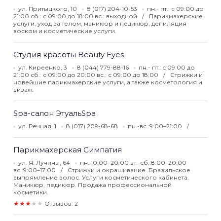
ул. Притыцкого, 10
8 (017) 204-10-53
пн.- пт.: с 09:00 до
21:00 сб.: с 09:00 до 18:00 вс.: выходной
Парикмахерские
услуги, уход за телом, маникюр и педикюр, депиляция
воском и косметические услуги.
Студия красоты Beauty Eyes
ул. Киреенко, 3
8 (044) 779-88-16
пн.- пт.: c 09:00 до
21:00 сб.: с 09:00 до 20:00 вс.: с 09:00 до 18:00
Стрижки и
новейшие парикмахерские услуги, а также косметология и
визаж.
Spa-cалон ЭтуальSpa
ул. Речная, 1
8 (017) 209-68-68
пн.-вс.:9:00–21:00
Парикмахерская Симпатия
ул. Я. Лучины, 64
пн.:10:00–20:00 вт.-сб.:8:00–20:00
вс.:9:00–17:00
Стрижки и окрашивание. Бразильское
выпрямление волос. Услуги косметического кабинета.
Маникюр, педикюр. Продажа профессиональной
косметики.
★★★★★
Отзывов: 2