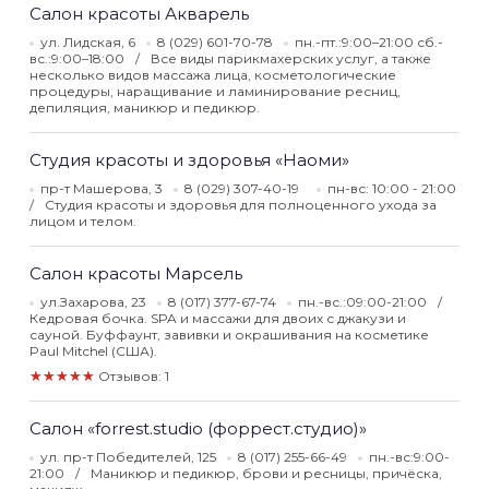
Салон красоты Акварель
ул. Лидская, 6
8 (029) 601-70-78
пн.-пт.:9:00–21:00 сб.-
вс.:9:00–18:00
Все виды парикмахерских услуг, а также
несколько видов массажа лица, косметологические
процедуры, наращивание и ламинирование ресниц,
депиляция, маникюр и педикюр.
Студия красоты и здоровья «Наоми»
пр-т Машерова, 3
8 (029) 307-40-19
пн-вс: 10:00 - 21:00
Студия красоты и здоровья для полноценного ухода за
лицом и телом.
Салон красоты Марсель
ул.Захарова, 23
8 (017) 377-67-74
пн.-вс.:09:00-21:00
Кедровая бочка. SPA и массажи для двоих с джакузи и
сауной. Буффаунт, завивки и окрашивания на косметике
Paul Mitchel (США).
★★★★★
Отзывов: 1
Салон «forrest.studio (форрест.студио)»
ул. пр-т Победителей, 125
8 (017) 255-66-49
пн.-вс:9:00-
21:00
Маникюр и педикюр, брови и ресницы, причёска,