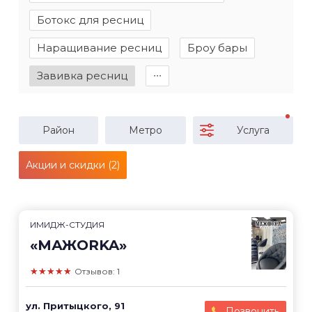
Ботокс для ресниц
Наращивание ресниц
Броу бары
Завивка ресниц
∙∙∙
Район
Метро
Услуга
Акции и скидки (2)
ИМИДЖ-СТУДИЯ
«МАЖОRKA»
★★★★★
Отзывов: 1
ул. Притыцкого, 91
Позвонить