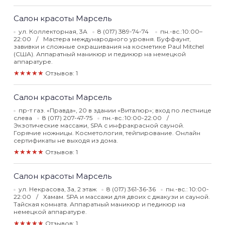
Салон красоты Марсель
ул. Коллекторная, 3А
8 (017) 389-74-74
пн.-вс.:10:00–
22:00
Мастера международного уровня. Буффаунт,
завивки и сложные окрашивания на косметике Paul Mitchel
(США). Аппаратный маникюр и педикюр на немецкой
аппаратуре.
★★★★★
Отзывов: 1
Салон красоты Марсель
пр-т газ. «Правда», 20 в здании «Виталюр»; вход по лестнице
слева
8 (017) 207-47-75
пн.-вс.:10:00-22:00
Экзотические массажи, SPA с инфракрасной сауной.
Горячие ножницы. Косметология, тейпирование. Онлайн
сертификаты не выходя из дома.
★★★★★
Отзывов: 1
Салон красоты Марсель
ул. Некрасова, 3а, 2 этаж
8 (017) 361-36-36
пн.-вс.: 10:00-
22:00
Хамам. SPA и массажи для двоих с джакузи и сауной.
Тайская комната. Аппаратный маникюр и педикюр на
немецкой аппаратуре.
★★★★★
Отзывов: 1