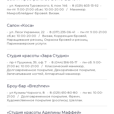
ул. Кирилла Туровского, 6, пом. 146
8 (029) 603-13-92
пн-пт: 11:00-21:00 сб,вс: 10:00-20:00
Маникюр.
Микроблейдинг бровей. Визаж.
Салон «Коса»
ул. Леси Украинки, 22
8 (017) 235-06-41
пн-пт: 9:00-21:00
сб,вс: 10:00-20:00
Визаж, Коррекция бровей,
Наращивание ресниц, Окраска бровей и ресниц,
Парикмахерские услуги.
Cтудия красоты «Зара Студио»
пр-т Пушкина, 39, оф. 7
8 (044) 596-95-17
пн-сб: 9:00-
21:00 вс: 10:00-21:00
Классический маникюр,
Долговременное покрытие, Декоративное покрытие,
Запечатывание ногтей, Аппаратный маникюр.
Броу-бар «Brezhnev»
ул Кузьмы Чорного, 8
8 (029) 610-80-80
пн-вс: 10:00-
21:00
Долговременное покрытие, Френч,
Художественное покрытие (роспись), Шеллак.
«Студия красоты Аделины Маффей»