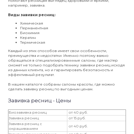
помогают ресницам выглядец здоровыми и яркими,
например, завивка.
Виды завивки ресниц:
Химическая
Перманентная
Биохимия
Кератин
Термическая
​Каждый из этих способов имеет свои особенности,
преимущества и недостатки. Именно поэтому важно
обращаться в специализированнные салоны, где мастер
сможет не только подобрать технику завивки ресниц исходя
из данных клиента, но и гарантировать безопасность и
эффективный результат.
В нашем каталоге собраны салоны красоты, где можно
сделать завивку ресниц по выгодным ценам.
Завивка ресниц - Цены
Биозавивка ресниц
от 40 руб.
Завивка ресниц
от 15 руб.
Завивка ресниц с
от 40 руб.
окрашиванием