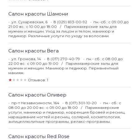
Салон красоты Шамони
ул. Сухаревская, 6
8 (029) 693-00-92
пн.-сб.: c 09:00 до
21:00 вс.: c 10:00 до 18:00
Парикмахерские залы для
мужчин и женщин. Уход за лицом и телом, маникюр и
педикюр. Различные услуги по уходу за волосами.
Салон красоты Вега
ул. Громова, 14
8 (017) 270-40-79
пн.- сб.: c 08:00 до
22:00 вс.: c 09:00 до 19:00
Парикмахерские залы для
мужчин и женщин. Маникюр и педикюр. Перманентный
макияж.
★★★★★
Отзывов: 1
Салон красоты Оливер
пр-т Независимости, 164
8 (017) 301-10-20
пн.- сб.: c
08:00 до 20:00 вс.: c 09:00 до 18:00
Парикмахерские
услуги, маникюр и педикюр, коррекция бровей и ресниц,
наращивание ногтей и ресниц, солярий, косметология,
антицеллюлитные программы, релакс-программы.
Салон красоты Red Rose