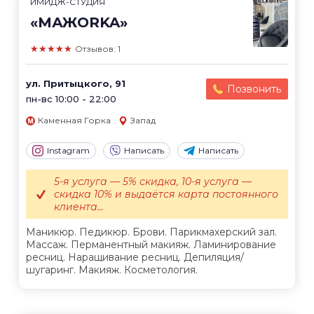
ИМИДЖ-СТУДИЯ
«МАЖОRKA»
★★★★★
Отзывов: 1
ул. Притыцкого, 91
Позвонить
пн-вс 10:00 - 22:00
Каменная Горка
Запад
Instagram
Написать
Написать
5-я услуга — 5% скидка, 10-я услуга —
скидка 10% и выдаётся карта постоянного
клиента...
Маникюр. Педикюр. Брови. Парикмахерский зал.
Массаж. Перманентный макияж. Ламинирование
ресниц. Наращивание ресниц. Депиляция/
шугаринг. Макияж. Косметология.