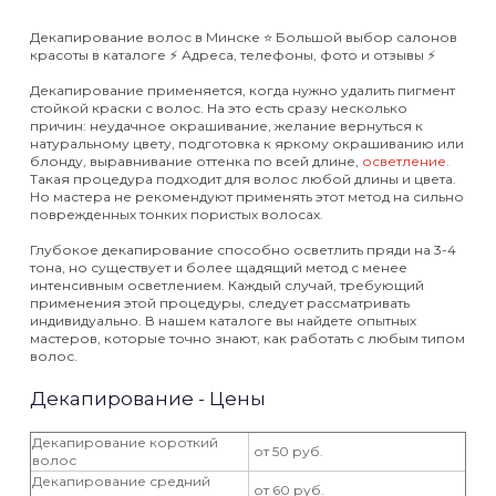
Декапирование волос в Минске ⭐️ Большой выбор салонов
красоты в каталоге ⚡️ Адреса, телефоны, фото и отзывы ⚡️
Декапирование применяется, когда нужно удалить пигмент
стойкой краски с волос. На это есть сразу несколько
причин: неудачное окрашивание, желание вернуться к
натуральному цвету, подготовка к яркому окрашиванию или
блонду, выравнивание оттенка по всей длине,
осветление.
Такая процедура подходит для волос любой длины и цвета.
Но мастера не рекомендуют применять этот метод на сильно
поврежденных тонких пористых волосах.
Глубокое декапирование способно осветлить пряди на 3-4
тона, но существует и более щадящий метод с менее
интенсивным осветлением. Каждый случай, требующий
применения этой процедуры, следует рассматривать
индивидуально. В нашем каталоге вы найдете опытных
мастеров, которые точно знают, как работать с любым типом
волос.
Декапирование - Цены
Декапирование короткий
от 50 руб.
волос
Декапирование средний
от 60 руб.