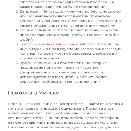
стпессом и тревогой найдя источник проблемы, а
также подходящие способы ее преодоления.
Депрессия. Непреодолимое чувство беспомощности
или безнадежности является частым признаком
депрессии. Специалист найдет источник депрессии, а
также поможет справиться с негативными мыслями.
Фобии. Опытный психолог может помочь вам начать
преодолевать свои страхи, чтобы вы смогли жить без
фобий.
Проблемы семьи и отношений
. Работа с психологом
индивидуально или в группе может помочь разгладить
кризисы, которые могут образоваться даже в самых
крепких отношениях.
Вредные привычки и пристрастия. Некоторые
нездоровые привычки, такие как курение,
употребление алкоголя и наркотиков, часто
используются для того, чтобы избежать более
серьезных проблем или для самолечения.
Психолог в Минске
Первый шаг к решению ваших проблем — найти психолога и
начать открытую и процветающую жизнь. Помочь в этом
может наш каталог. Здесь собраны высококлассные
специалисты с большим опытом работы, адреса, телефоны,
а также отзывы клиентов, воспользовавшихся их услугами.
Листайте каталог и выбирайте
медцентры
с походящим вам