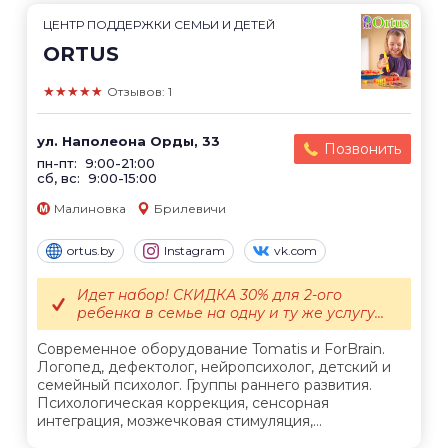
ЦЕНТР ПОДДЕРЖКИ СЕМЬИ И ДЕТЕЙ
ORTUS
★★★★★
Отзывов: 1
ул. Наполеона Орды, 33
Позвонить
пн-пт: 9:00-21:00
сб, вс: 9:00-15:00
Малиновка
Брилевичи
ortus.by
Instagram
vk.com
Идет набор! СКИДКА 30% для 2-ого
ребенка в семье на одну и ту же услугу...
Современное оборудование Tomatis и ForBrain.
Логопед, дефектолог, нейропсихолог, детский и
семейный психолог. Группы раннего развития.
Психологическая коррекция, сенсорная
интеграция, мозжечковая стимуляция,...