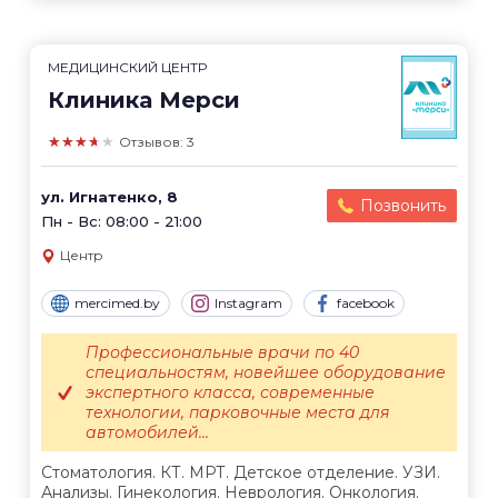
МЕДИЦИНСКИЙ ЦЕНТР
Клиника Мерси
★★★★★
Отзывов: 3
ул. Игнатенко, 8
Позвонить
Пн - Вс: 08:00 - 21:00
Центр
mercimed.by
Instagram
facebook
Профессиональные врачи по 40
специальностям, новейшее оборудование
экспертного класса, современные
технологии, парковочные места для
автомобилей...
Стоматология. КТ. МРТ. Детское отделение. УЗИ.
Анализы. Гинекология. Неврология. Онкология.