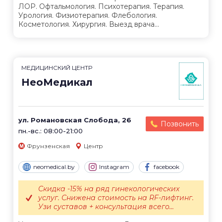
ЛОР. Офтальмология. Психотерапия. Терапия.
Урология. Физиотерапия. Флебология.
Косметология. Хирургия. Выезд врача...
МЕДИЦИНСКИЙ ЦЕНТР
НеоМедикал
ул. Романовская Слобода, 26
Позвонить
пн.-вс.: 08:00-21:00
Фрунзенская
Центр
neomedical.by
Instagram
facebook
Скидка -15% на ряд гинекологических
услуг. Снижена стоимость на RF-лифтинг.
Узи суставов + консультация всего...