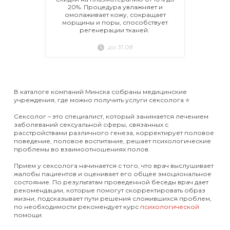
20%. Процедура увлажняет и
омолаживает кожу, сокращает
морщины и поры, способствует
регенерации тканей.
до 31.08
В каталоге компаний Минска собраны медицинские
учреждения, где можно получить услуги сексолога ⭐️
Сексолог – это специалист, который занимается лечением
заболеваний сексуальной сферы, связанных с
расстройствами различного генеза, корректирует половое
поведение, половое воспитание, решает психологические
проблемы во взаимоотношениях полов.
Прием у сексолога начинается с того, что врач выслушивает
жалобы пациентов и оценивает его общее эмоциональное
состояние. По результатам проведенной беседы врач дает
рекомендации, которые помогут скорректировать образ
жизни, подсказывает пути решения сложившихся проблем,
по необходимости рекомендует курс
психологической
помощи.