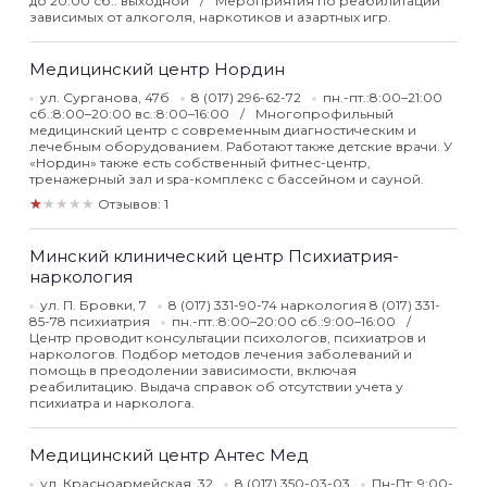
до 20:00 сб.: выходной
Мероприятия по реабилитации
зависимых от алкоголя, наркотиков и азартных игр.
Медицинский центр Нордин
ул. Сурганова, 47б
8 (017) 296-62-72
пн.-пт.:8:00–21:00
сб.:8:00–20:00 вс.:8:00–16:00
Многопрофильный
медицинский центр с современным диагностическим и
лечебным оборудованием. Работают также детские врачи. У
«Нордин» также есть собственный фитнес-центр,
тренажерный зал и spa-комплекс с бассейном и сауной.
★★★★★
Отзывов: 1
Минский клинический центр Психиатрия-
наркология
ул. П. Бровки, 7
8 (017) 331-90-74 наркология 8 (017) 331-
85-78 психиатрия
пн.-пт.:8:00–20:00 сб.:9:00–16:00
Центр проводит консультации психологов, психиатров и
наркологов. Подбор методов лечения заболеваний и
помощь в преодолении зависимости, включая
реабилитацию. Выдача справок об отсутствии учета у
психиатра и нарколога.
Медицинский центр Антес Мед
ул. Красноармейская, 32
8 (017) 350-03-03
Пн-Пт: 9:00-