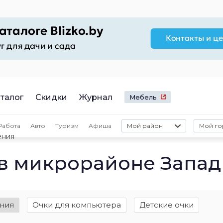
талог
Скидки
Журнал
Мебель
Работа
Авто
Туризм
Афиша
Мой район
Мой го
ения
 в микрорайоне Запад
ения
Очки для компьютера
Детские очки