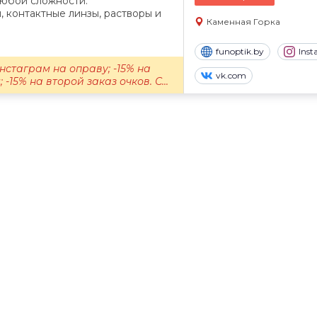
любой сложности.
 контактные линзы, растворы и
Каменная Горка
funoptik.by
Ins
нстаграм на оправу; -15% на
vk.com
-15% на второй заказ очков. С...