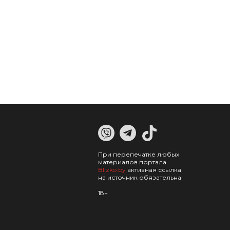
При перепечатке любых
материалов портала
Blizko.by
активная ссылка
на источник обязательна
18+