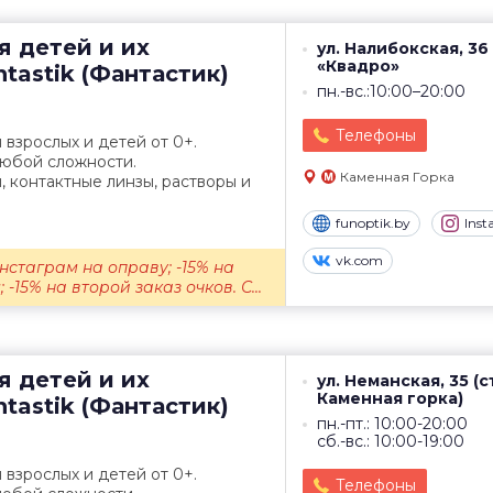
я детей и их
ул. Налибокская, 36
«Квадро»
tastik (Фантастик)
пн.-вс.:10:00–20:00
Телефоны
 взрослых и детей от 0+.
любой сложности.
Каменная Горка
 контактные линзы, растворы и
funoptik.by
Ins
vk.com
нстаграм на оправу; -15% на
-15% на второй заказ очков. С...
я детей и их
ул. Неманская, 35 (с
Каменная горка)
tastik (Фантастик)
пн.-пт.: 10:00-20:00
сб.-вс.: 10:00-19:00
 взрослых и детей от 0+.
Телефоны