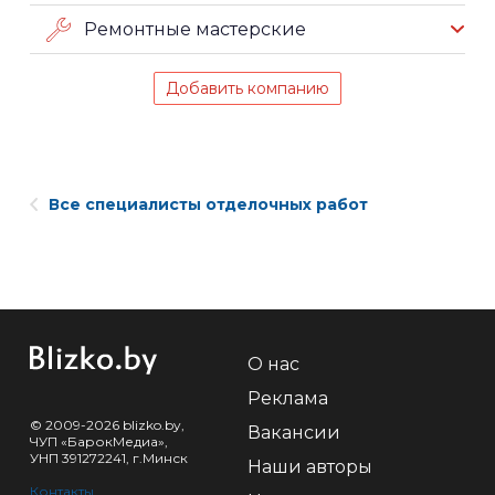
Ремонтные мастерские
Добавить компанию
Все специалисты отделочных работ
О нас
Реклама
© 2009-2026 blizko.by,
Вакансии
ЧУП «БарокМедиа»,
УНП 391272241, г.Минск
Наши авторы
Контакты