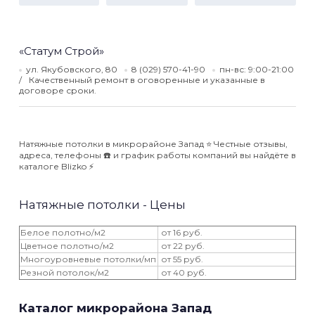
«Статум Строй»
ул. Якубовского, 80
8 (029) 570-41-90
пн-вс: 9:00-21:00
Качественный ремонт в оговоренные и указанные в
договоре сроки.
Натяжные потолки в микрорайоне Запад ⭐️ Честные отзывы,
адреса, телефоны ☎️ и график работы компаний вы найдёте в
каталоге Blizko ⚡️
Натяжные потолки - Цены
Белое полотно/м2
от 16 руб.
Цветное полотно/м2
от 22 руб.
Многоуровневые потолки/мп
от 55 руб.
Резной потолок/м2
от 40 руб.
Каталог микрорайона Запад