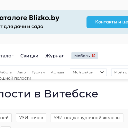
талог
Скидки
Журнал
Мебель
Работа
Авто
Туризм
Афиша
Мой район
Мой го
юшной полости
ости в Витебске
аней
УЗИ почек
УЗИ поджелудочной железы