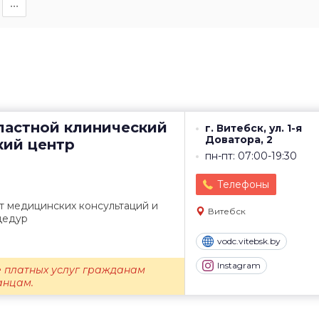
∙∙∙
ластной клинический
г. Витебск, ул. 1-я
Доватора, 2
кий центр
пн-пт: 07:00-19:30
Телефоны
 медицинских консультаций и
Витебск
цедур
vodc.vitebsk.by
Instagram
 платных услуг гражданам
анцам.