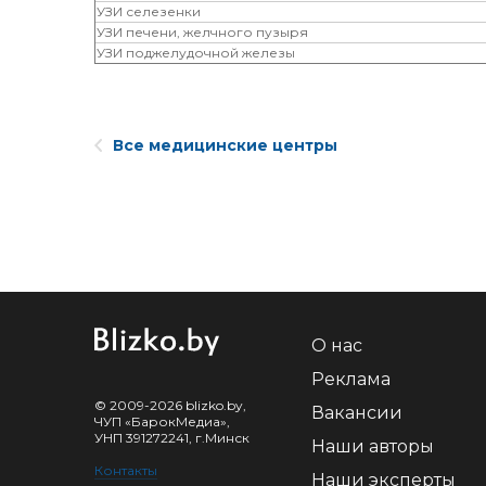
УЗИ селезенки
УЗИ печени, желчного пузыря
УЗИ поджелудочной железы
Все медицинские центры
О нас
Реклама
© 2009-2026 blizko.by,
Вакансии
ЧУП «БарокМедиа»,
УНП 391272241, г.Минск
Наши авторы
Контакты
Наши эксперты