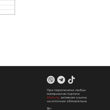
При перепечатке любых
материалов портала
Blizko.by
активная ссылка
на источник обязательна
18+