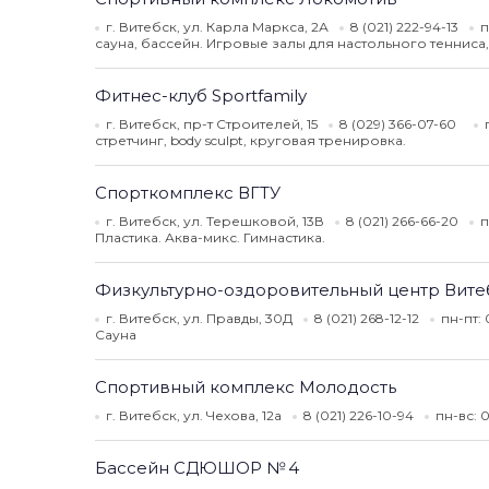
г. Витебск, ул. Карла Маркса, 2А
8 (021) 222-94-13
п
сауна, бассейн. Игровые залы для настольного тенниса
Фитнес-клуб Sportfamily
г. Витебск, пр-т Строителей, 15
8 (029) 366-07-60
стретчинг, body sculpt, круговая тренировка.
Спорткомплекс ВГТУ
г. Витебск, ул. Терешковой, 13В
8 (021) 266-66-20
п
Пластика. Аква-микс. Гимнастика.
Физкультурно-оздоровительный центр Вите
г. Витебск, ул. Правды, 30Д
8 (021) 268-12-12
пн-пт:
Сауна
Спортивный комплекс Молодость
г. Витебск, ул. Чехова, 12а
8 (021) 226-10-94
пн-вс: 
Бассейн СДЮШОР № 4