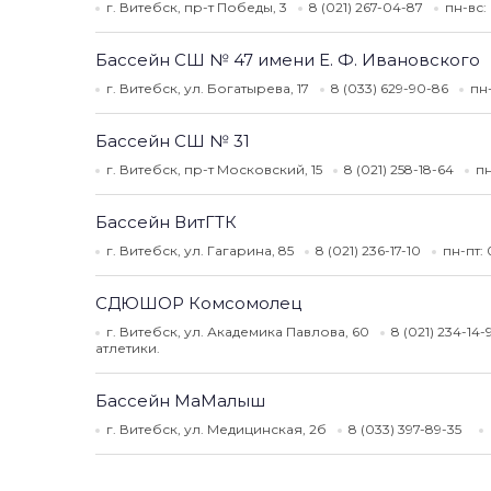
г. Витебск, пр-т Победы, 3
8 (021) 267-04-87
пн-вс:
Бассейн СШ № 47 имени Е. Ф. Ивановского
г. Витебск, ул. Богатырева, 17
8 (033) 629-90-86
пн
Бассейн СШ № 31
г. Витебск, пр-т Московский, 15
8 (021) 258-18-64
пн
Бассейн ВитГТК
г. Витебск, ул. Гагарина, 85
8 (021) 236-17-10
пн-пт:
СДЮШОР Комсомолец
г. Витебск, ул. Академика Павлова, 60
8 (021) 234-14
атлетики.
Бассейн МаМалыш
г. Витебск, ул. Медицинская, 2б
8 (033) 397-89-35