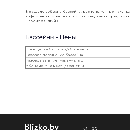
В разделе собраны бассейны, расположенные на улицах
информацию о занятиях водными видами спорта, характ
и время занятий ⚡️
Бассейны - Цены
Посещение бассейна/абонемент
Разовое посещение бассейна
Разовое занятие (мама+малыш)
Абонемент на месяц/8 занятий
О нас