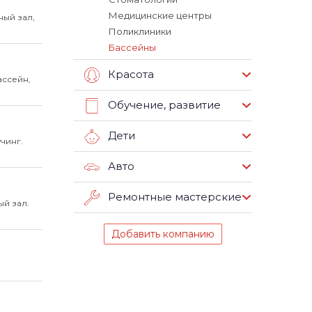
Медицинские центры
ый зал,
Поликлиники
Бассейны
Красота
ассейн,
Обучение, развитие
Дети
чинг.
Авто
Ремонтные мастерские
й зал.
Добавить компанию