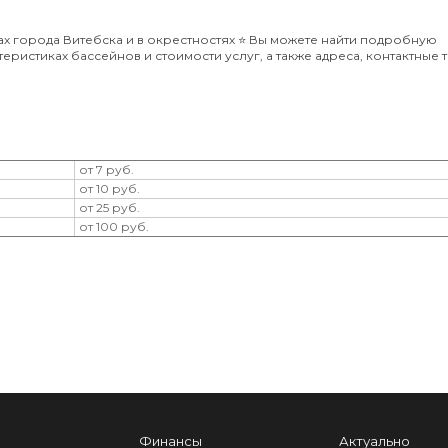
 города Витебска и в окрестностях ⭐️ Вы можете найти подробную
еристиках бассейнов и стоимости услуг, а также адреса, контактные
от 7 руб.
от 10 руб.
от 25 руб.
от 100 руб.
Финансы
Актуально