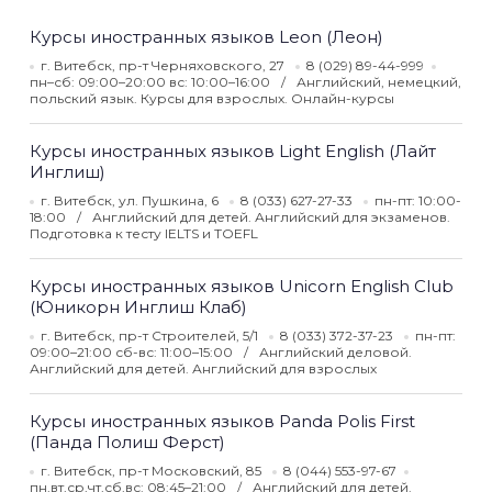
Курсы иностранных языков Leon (Леон)
г. Витебск, пр-т Черняховского, 27
8 (029) 89-44-999
пн–сб: 09:00–20:00 вс: 10:00–16:00
Английский, немецкий,
польский язык. Курсы для взрослых. Онлайн-курсы
Курсы иностранных языков Light English (Лайт
Инглиш)
г. Витебск, ул. Пушкина, 6
8 (033) 627-27-33
пн-пт: 10:00-
18:00
Английский для детей. Английский для экзаменов.
Подготовка к тесту IELTS и TOEFL
Курсы иностранных языков Unicorn English Club
(Юникорн Инглиш Клаб)
г. Витебск, пр-т Строителей, 5/1
8 (033) 372-37-23
пн-пт:
09:00–21:00 сб-вс: 11:00–15:00
Английский деловой.
Английский для детей. Английский для взрослых
Курсы иностранных языков Panda Polis First
(Панда Полиш Ферст)
г. Витебск, пр-т Московский, 85
8 (044) 553-97-67
пн,вт,ср,чт,сб,вс: 08:45–21:00
Английский для детей.