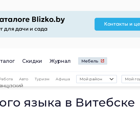
талог
Скидки
Журнал
Мебель
Работа
Авто
Туризм
Афиша
Мой район
Мой го
анцузский
ого языка в Витебске