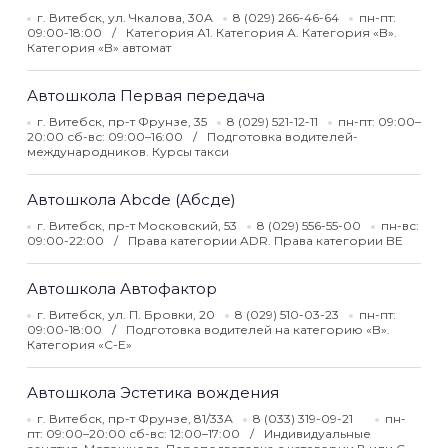
г. Витебск, ул. Чкалова, 30А
8 (029) 266-46-64
пн-пт:
09:00-18:00
Категория А1. Категория А. Категория «B».
Категория «B» автомат
Автошкола Первая передача
г. Витебск, пр-т Фрунзе, 35
8 (029) 521-12-11
пн-пт: 09:00–
20:00 сб-вс: 09:00–16:00
Подготовка водителей-
международников. Курсы такси
Автошкола Abcde (Абсде)
г. Витебск, пр-т Московский, 53
8 (029) 556-55-00
пн-вс:
09:00-22:00
Права категории ADR. Права категории BE
Автошкола Автофактор
г. Витебск, ул. П. Бровки, 20
8 (029) 510-03-23
пн-пт:
09:00-18:00
Подготовка водителей на категорию «B».
Категория «С-Е»
Автошкола Эстетика вождения
г. Витебск, пр-т Фрунзе, 81/33А
8 (033) 319-09-21
пн-
пт: 09:00–20:00 сб-вс: 12:00–17:00
Индивидуальные