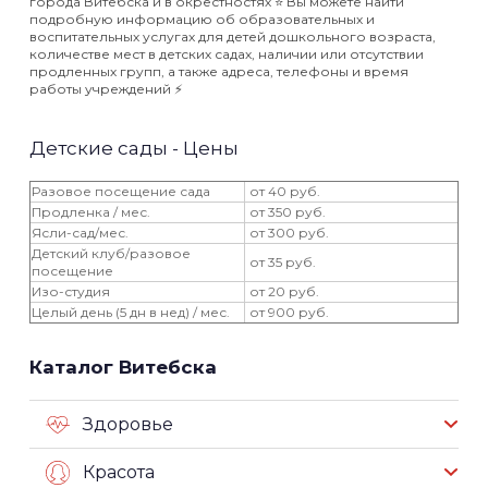
города Витебска и в окрестностях ⭐️ Вы можете найти
подробную информацию об образовательных и
воспитательных услугах для детей дошкольного возраста,
количестве мест в детских садах, наличии или отсутствии
продленных групп, а также адреса, телефоны и время
работы учреждений ⚡️
Детские сады - Цены
Разовое посещение сада
от 40 руб.
Продленка / мес.
от 350 руб.
Ясли-сад/мес.
от 300 руб.
Детский клуб/разовое
от 35 руб.
посещение
Изо-студия
от 20 руб.
Целый день (5 дн в нед) / мес.
от 900 руб.
Каталог Витебска
Здоровье
Красота