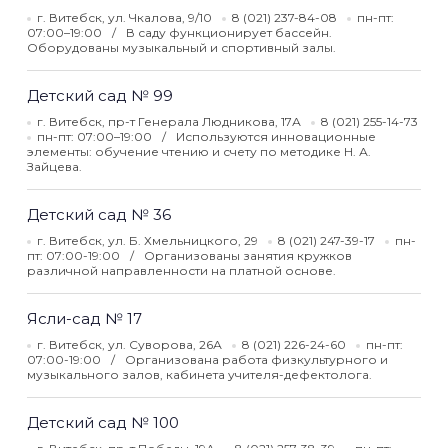
г. Витебск, ул. Чкалова, 9/10
8 (021) 237-84-08
пн-пт:
07:00–19:00
В саду функционирует бассейн.
Оборудованы музыкальный и спортивный залы.
Детский сад № 99
г. Витебск, пр-т Генерала Людникова, 17А
8 (021) 255-14-73
пн-пт: 07:00–19:00
Используются инновационные
элементы: обучение чтению и счету по методике Н. А.
Зайцева.
Детский сад № 36
г. Витебск, ул. Б. Хмельницкого, 29
8 (021) 247-39-17
пн-
пт: 07:00-19:00
Организованы занятия кружков
различной направленности на платной основе.
Ясли-сад № 17
г. Витебск, ул. Суворова, 26А
8 (021) 226-24-60
пн-пт:
07:00-19:00
Организована работа физкультурного и
музыкального залов, кабинета учителя-дефектолога.
Детский сад № 100