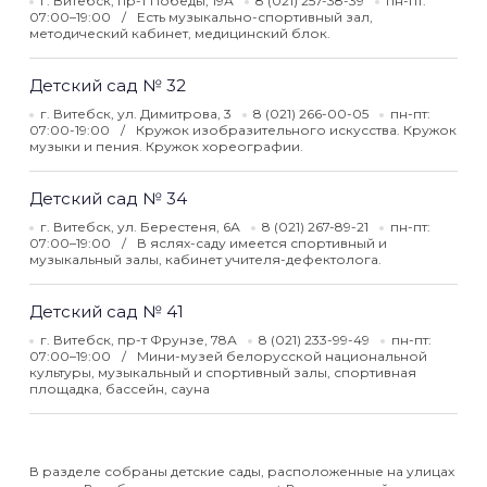
г. Витебск, пр-т Победы, 19А
8 (021) 257-38-39
пн-пт:
07:00–19:00
Есть музыкально-спортивный зал,
методический кабинет, медицинский блок.
Детский сад № 32
г. Витебск, ул. Димитрова, 3
8 (021) 266-00-05
пн-пт:
07:00-19:00
Кружок изобразительного искусства. Кружок
музыки и пения. Кружок хореографии.
Детский сад № 34
г. Витебск, ул. Берестеня, 6А
8 (021) 267-89-21
пн-пт:
07:00–19:00
В яслях-саду имеется спортивный и
музыкальный залы, кабинет учителя-дефектолога.
Детский сад № 41
г. Витебск, пр-т Фрунзе, 78А
8 (021) 233-99-49
пн-пт:
07:00–19:00
Мини-музей белорусской национальной
культуры, музыкальный и спортивный залы, спортивная
площадка, бассейн, сауна
В разделе собраны детские сады, расположенные на улицах