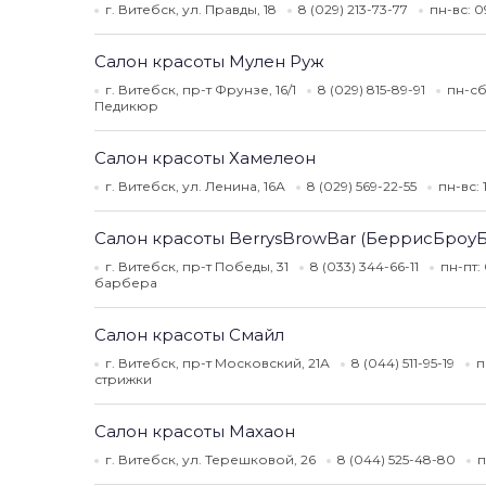
г. Витебск, ул. Правды, 18
8 (029) 213-73-77
пн-вс: 
Салон красоты Мулен Руж
г. Витебск, пр-т Фрунзе, 16/1
8 (029) 815-89-91
пн-сб
Педикюр
Салон красоты Хамелеон
г. Витебск, ул. Ленина, 16А
8 (029) 569-22-55
пн-вс:
Салон красоты BerrysBrowBar (БеррисБроуБ
г. Витебск, пр-т Победы, 31
8 (033) 344-66-11
пн-пт:
барбера
Салон красоты Смайл
г. Витебск, пр-т Московский, 21А
8 (044) 511-95-19
п
стрижки
Салон красоты Махаон
г. Витебск, ул. Терешковой, 26
8 (044) 525-48-80
п