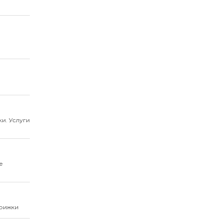
и. Услуги
е
трижки