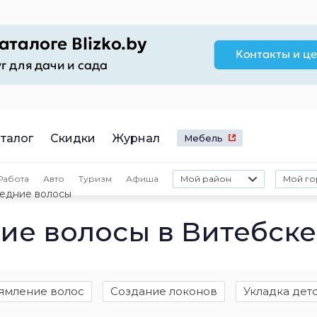
талог
Скидки
Журнал
Мебель
Работа
Авто
Туризм
Афиша
Мой район
Мой го
редние волосы
ие волосы в Витебске
ямление волос
Создание локонов
Укладка дет