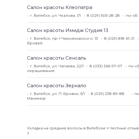
Салон красоты Клеопатра
г. Витебск, ул. Чкалова, 1/1
8 (029) 505-28-28
пн-сб:
Салон красоты Имидж Студия 13
г. Витебск, пр-т Черняховского, 13
8 (029) 818-61-21
бровей
Салон красоты Сенсаль
г. Витебск, ул. Чапаева, 22/1
8 (033) 366-97-07
пн-сб
окрашивание
Салон красоты Зеркало
г. Витебск, ул. П. Бровки, 5/1
8 (029) 238-89-88
пн
Маникюр
Укладка на средние волосы в Витебске ⭐️ Честные отзыв
⚡️