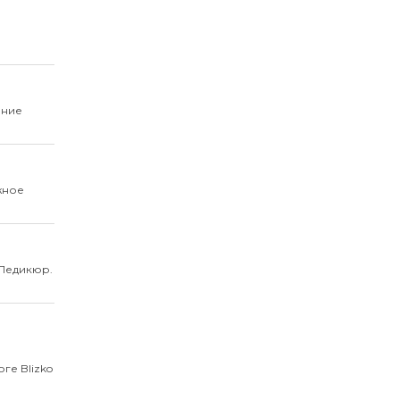
ение
жное
 Педикюр.
ге Blizko