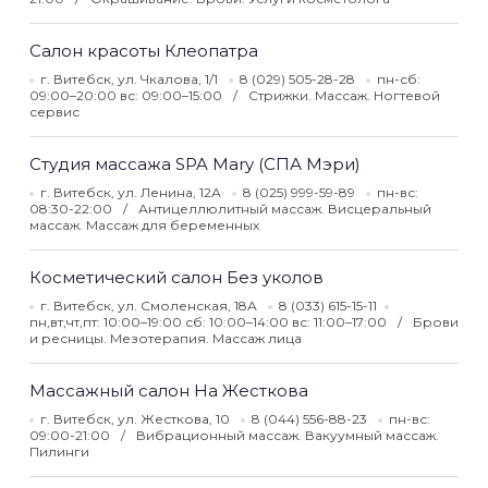
Салон красоты Клеопатра
г. Витебск, ул. Чкалова, 1/1
8 (029) 505-28-28
пн-сб:
09:00–20:00 вс: 09:00–15:00
Стрижки. Массаж. Ногтевой
сервис
Студия массажа SPA Mary (СПА Мэри)
г. Витебск, ул. Ленина, 12А
8 (025) 999-59-89
пн-вс:
08:30-22:00
Антицеллюлитный массаж. Висцеральный
массаж. Массаж для беременных
Косметический салон Без уколов
г. Витебск, ул. Смоленская, 18А
8 (033) 615-15-11
пн,вт,чт,пт: 10:00–19:00 сб: 10:00–14:00 вс: 11:00–17:00
Брови
и ресницы. Мезотерапия. Массаж лица
Массажный салон На Жесткова
г. Витебск, ул. Жесткова, 10
8 (044) 556-88-23
пн-вс:
09:00-21:00
Вибрационный массаж. Вакуумный массаж.
Пилинги