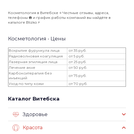
Косметология в Витебске ⭐️ Честные отзывы, адреса,
телефоны ☎️ и график работы компаний вы найдёте в
каталоге Blizko ⚡️
Косметология - Цены
Вскрытие фурункула лица
от 35 руб.
Радиоволновая коагуляция
от 5 руб.
Лазерная эпиляция лица
от 25 руб.
Лечение акне
от 50 руб.
Карбокситерапия без
от 75 руб.
инъекций
Уход по типу кожи
от 70 руб.
Каталог Витебска
Здоровье
Красота